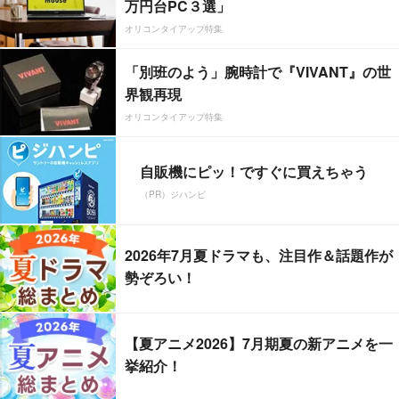
万円台PC３選」
オリコンタイアップ特集
「別班のよう」腕時計で『VIVANT』の世
界観再現
オリコンタイアップ特集
自販機にピッ！ですぐに買えちゃう
（PR）ジハンピ
2026年7月夏ドラマも、注目作＆話題作が
勢ぞろい！
【夏アニメ2026】7月期夏の新アニメを一
挙紹介！