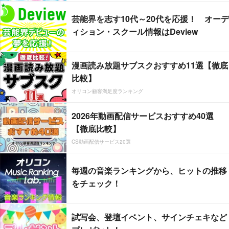
芸能界を志す10代～20代を応援！ オーデ
ィション・スクール情報はDeview
漫画読み放題サブスクおすすめ11選【徹底
比較】
オリコン顧客満足度ランキング
2026年動画配信サービスおすすめ40選
【徹底比較】
CS動画配信サービス20選
毎週の音楽ランキングから、ヒットの推移
をチェック！
試写会、登壇イベント、サインチェキなど