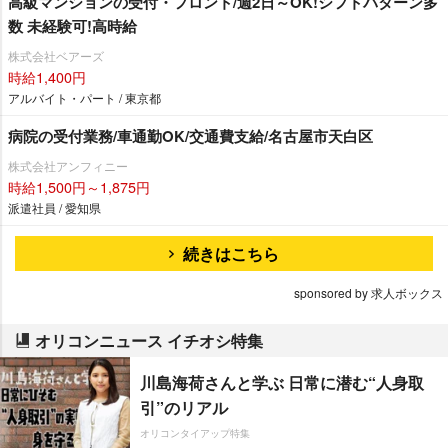
高級マンションの受付・フロント/週2日～OK!シフトパターン多
数 未経験可!高時給
株式会社ベアーズ
時給1,400円
アルバイト・パート / 東京都
病院の受付業務/車通勤OK/交通費支給/名古屋市天白区
株式会社アンフィニー
時給1,500円～1,875円
派遣社員 / 愛知県
続きはこちら
sponsored by 求人ボックス
オリコンニュース イチオシ特集
川島海荷さんと学ぶ 日常に潜む“人身取
引”のリアル
オリコンタイアップ特集