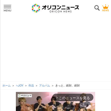
ホーム
≒JOY
作品
アルバム
きっと、絶対、絶対
このニュースを見る
arrow_forward_ios