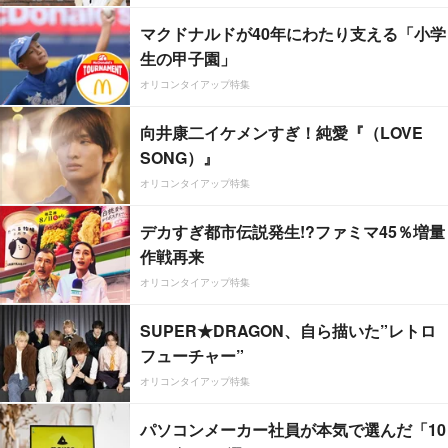
マクドナルドが40年にわたり支える「小学
生の甲子園」
オリコンタイアップ特集
向井康二イケメンすぎ！純愛『（LOVE
SONG）』
オリコンタイアップ特集
デカすぎ都市伝説発生!?ファミマ45％増量
作戦再来
オリコンタイアップ特集
SUPER★DRAGON、自ら描いた”レトロ
フューチャー”
オリコンタイアップ特集
パソコンメーカー社員が本気で選んだ「10