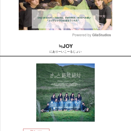
Powered by 
GliaStudios
≒JOY
M
にありーいこーるじょい
u
t
e