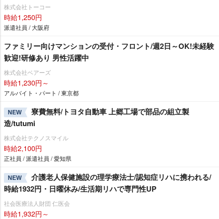
株式会社トーコー
時給1,250円
派遣社員 / 大阪府
ファミリー向けマンションの受付・フロント/週2日～OK!未経験
歓迎!研修あり 男性活躍中
株式会社ベアーズ
時給1,230円～
アルバイト・パート / 東京都
寮費無料/トヨタ自動車 上郷工場で部品の組立製
NEW
造/tutumi
株式会社テクノスマイル
時給2,100円
正社員 / 派遣社員 / 愛知県
介護老人保健施設の理学療法士/認知症リハに携われる/
NEW
時給1932円・日曜休み/生活期リハで専門性UP
社会医療法人財団 仁医会
時給1,932円～