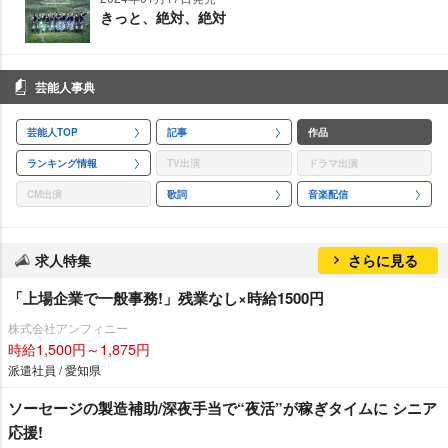
きっと、絶対、絶対
芸能人事典
芸能人TOP
記事
作品
ランキング情報
TV出演
ドラマ出演
CM出演
歌詞
音楽配信
求人特集
さらに見る
「上場企業で一般事務!」残業なし×時給1500円
株式会社アンフィニー
時給1,500円～1,875円
派遣社員 / 愛知県
ソーセージの製造補助/深夜手当で“夜活”が稼ぎタイムに シニア
応援!