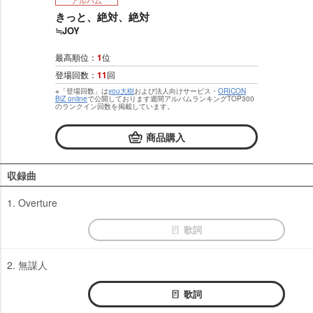
アルバム
きっと、絶対、絶対
≒JOY
最高順位：
1
位
登場回数：
11
回
※「登場回数」は
you大樹
および法人向けサービス・
ORICON
BiZ online
で公開しております週間アルバムランキングTOP300
のランクイン回数を掲載しています。
商品購入
収録曲
1. Overture
歌詞
2. 無謀人
歌詞