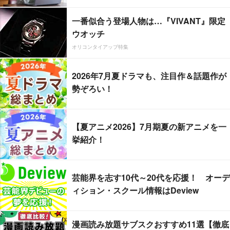
一番似合う登場人物は…『VIVANT』限定
ウオッチ
オリコンタイアップ特集
2026年7月夏ドラマも、注目作＆話題作が
勢ぞろい！
【夏アニメ2026】7月期夏の新アニメを一
挙紹介！
芸能界を志す10代～20代を応援！ オーデ
ィション・スクール情報はDeview
漫画読み放題サブスクおすすめ11選【徹底