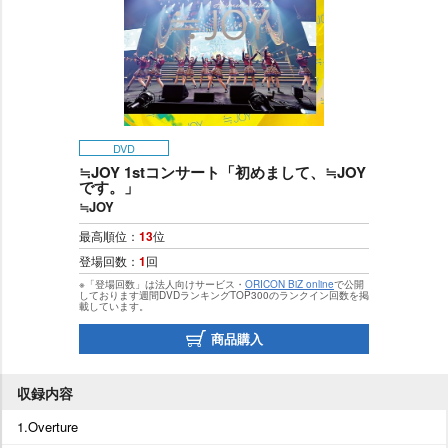
DVD
≒JOY 1stコンサート「初めまして、≒JOY
です。」
≒JOY
最高順位：
13
位
登場回数：
1
回
※「登場回数」は法人向けサービス・
ORICON BiZ online
で公開
しております週間DVDランキングTOP300のランクイン回数を掲
載しています。
商品購入
収録内容
1.Overture