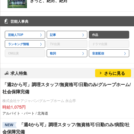
きっと、絶対、絶対
芸能人事典
芸能人TOP
記事
作品
ランキング情報
TV出演
ドラマ出演
CM出演
歌詞
音楽配信
求人特集
さらに見る
「週2から可」調理スタッフ/無資格可/日勤のみ/グループホーム/
社会保障完備
株式会社ケアジャパン/グループホーム 永山亭
時給1,075円
アルバイト・パート / 北海道
「週4から可」調理スタッフ/無資格可/日勤のみ/病院/社
NEW
会保障完備