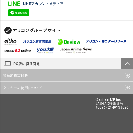
LINEアカウントメディア
PC版に切り替え
禁無断複写転載
クッキーの使用について
© oricon ME inc.
JASRAC許諾番号：
9009642140Y38026