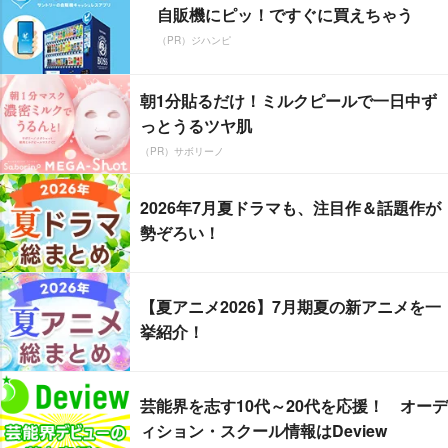
自販機にピッ！ですぐに買えちゃう
（PR）ジハンピ
朝1分貼るだけ！ミルクピールで一日中ず
っとうるツヤ肌
（PR）サボリーノ
2026年7月夏ドラマも、注目作＆話題作が
勢ぞろい！
【夏アニメ2026】7月期夏の新アニメを一
挙紹介！
芸能界を志す10代～20代を応援！ オーデ
ィション・スクール情報はDeview