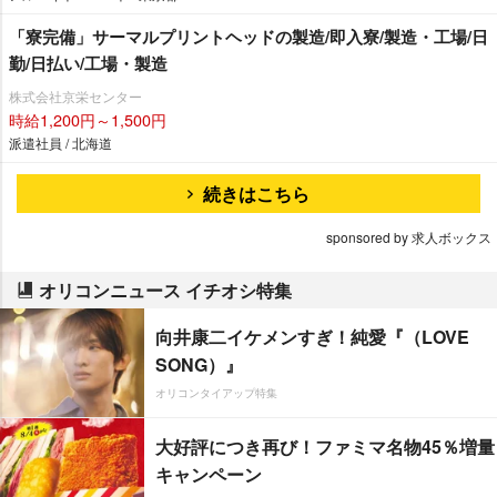
「寮完備」サーマルプリントヘッドの製造/即入寮/製造・工場/日
勤/日払い/工場・製造
株式会社京栄センター
時給1,200円～1,500円
派遣社員 / 北海道
続きはこちら
sponsored by 求人ボックス
オリコンニュース イチオシ特集
向井康二イケメンすぎ！純愛『（LOVE
SONG）』
オリコンタイアップ特集
大好評につき再び！ファミマ名物45％増量
キャンペーン