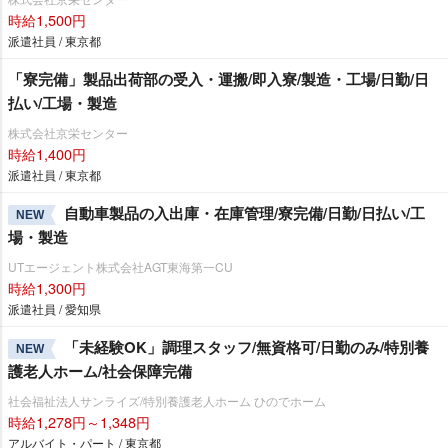
時給1,500円
派遣社員 / 東京都
「寮完備」製品出荷部の受入・運搬/即入寮/製造・工場/日勤/日
払い/工場・製造
株式会社京栄センター
時給1,400円
派遣社員 / 東京都
自動車製品の入出庫・在庫管理/寮完備/日勤/日払い/工
NEW
場・製造
UTエージェント株式会社AGT東海第一CU
時給1,300円
派遣社員 / 愛知県
「未経験OK」調理スタッフ/無資格可/日勤のみ/特別養
NEW
護老人ホーム/社会保障完備
社会福祉法人サンライズ/特別養護老人ホーム ひのでホーム
時給1,278円～1,348円
アルバイト・パート / 東京都