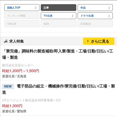
芸能人TOP
記事
作品
ランキング情報
TV出演
ドラマ出演
CM出演
歌詞
音楽配信
求人特集
さらに見る
「寮完備」調味料の製造補助/即入寮/製造・工場/日勤/日払い/工
場・製造
株式会社京栄センター
時給1,200円～1,500円
派遣社員 / 北海道
電子部品の組立・機械操作/寮完備/日勤/日払い/工場・製
NEW
造
UTエージェント株式会社AGT東海第一CU
時給1,300円
派遣社員 / 愛知県