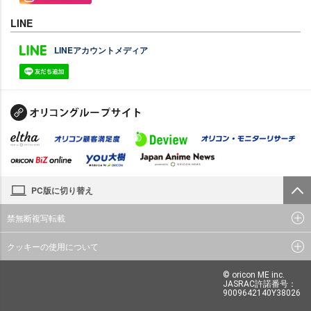
LINE
LINEアカウントメディア
PC版に切り替え
禁無断複写転載
クッキーの使用について
© oricon ME inc.
JASRAC許諾番号：
9009642140Y38026