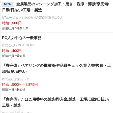
金属製品のマシニング加工・磨き・洗浄・溶接/寮完備/
NEW
日勤/日払い/工場・製造
UTエージェント株式会社AGT南関東第二CU
時給1,900円
派遣社員 / 神奈川県
PC入力中心の一般事務
株式会社I・PARTNERS
時給1,400円～
派遣社員 / 愛知県
「寮完備」ベアリングの機械操作/品質チェック/即入寮/製造・工
場/日勤/日払い
株式会社京栄センター
時給1,500円～1,875円
派遣社員 / 北海道
「寮完備」たばこ用香料の製造/即入寮/製造・工場/日勤/日払い/
工場・製造
株式会社京栄センター