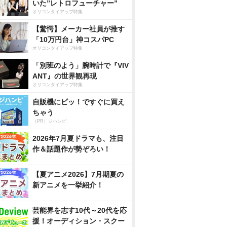
いた”レトロフューチャー”
オリコンタイアップ特集
【驚愕】メーカー社員が推す
「10万円台」神コスパPC
オリコンタイアップ特集
「別班のよう」腕時計で『VIV
ANT』の世界観再現
オリコンタイアップ特集
自販機にピッ！ですぐに買え
ちゃう
（PR）ジハンピ
2026年7月夏ドラマも、注目
作＆話題作が勢ぞろい！
【夏アニメ2026】7月期夏の
新アニメを一挙紹介！
芸能界を志す10代～20代を応
援！オーディション・スクー