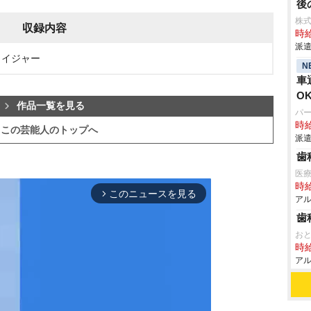
後
株
収録内容
時給
派遣
カイジャー
N
車
O
作品一覧を見る
パ
時給
この芸能人のトップへ
派遣
歯
医療
時給
このニュースを見る
arrow_forward_ios
アル
歯
お
時給
アル