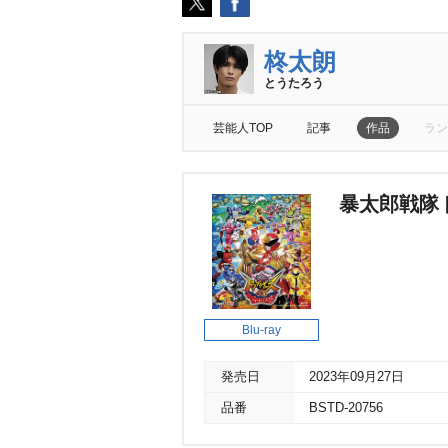
柊太朗
とうたろう
芸能人TOP
記事
作品
ラン
暴太郎戦隊
Blu-ray
発売日
2023年09月27日
品番
BSTD-20756