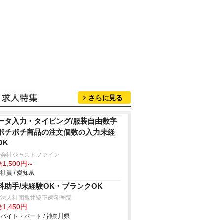
さらに見る
ータ入力・タイピング/服装自由数字
ポチポチ商品の注文個数の入力未経
OK
式会社ジャストファイン
1,500円～
社員 / 愛知県
科助手/未経験OK・ブランクOK
療法人社団亀井矯正歯科医院
1,450円
バイト・パート / 神奈川県