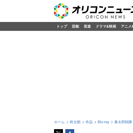
トップ
芸能
音楽
ドラマ&映画
アニメ
ホーム
柊太朗
作品
Blu-ray
暴太郎戦隊