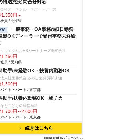
の待遇充実 問合せ対応
式会社オープンループパートナーズ
1,350円～
社員 / 北海道
一般事務・OA事務/週3日勤務
EW
通勤OKディーラーで受付事務未経験
K
ーソルエクセルHRパートナーズ株式会社
1,450円
社員 / 愛知県
科助手/未経験OK・扶養内勤務OK
法人社団馨悠会 みのる歯科 浮間舟渡
1,500円
バイト・パート / 東京都
科助手/扶養内勤務OK・駅チカ
となとこどもの経堂歯科
1,700円～2,000円
バイト・パート / 東京都
続きはこちら
sponsored by 求人ボックス