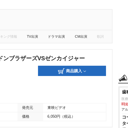
キング情報
TV出演
ドラマ出演
CM出演
歌詞
ドンブラザーズVSゼンカイジャー
商品購入
歯
医療
時給
発売元
東映ビデオ
アル
価格
6,050円（税込）
コ
タ