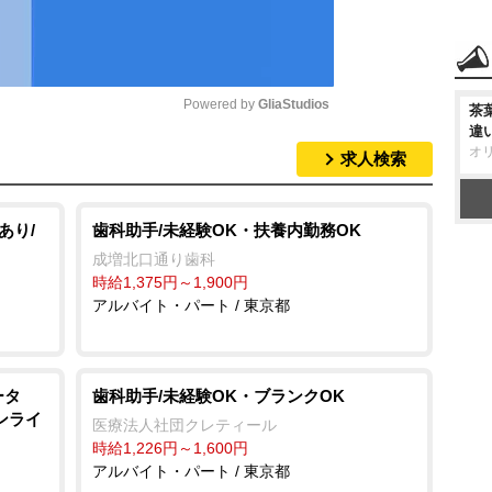
Powered by 
GliaStudios
茶
違
オ
求人検索
M
u
t
あり/
歯科助手/未経験OK・扶養内勤務OK
e
成増北口通り歯科
時給1,375円～1,900円
アルバイト・パート / 東京都
ータ
歯科助手/未経験OK・ブランクOK
ンライ
医療法人社団クレティール
時給1,226円～1,600円
アルバイト・パート / 東京都