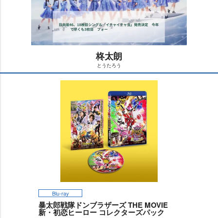
柊太朗
とうたろう
M
u
t
e
Blu-ray
暴太郎戦隊ドンブラザーズ THE MOVIE
新・初恋ヒーロー コレクターズパック