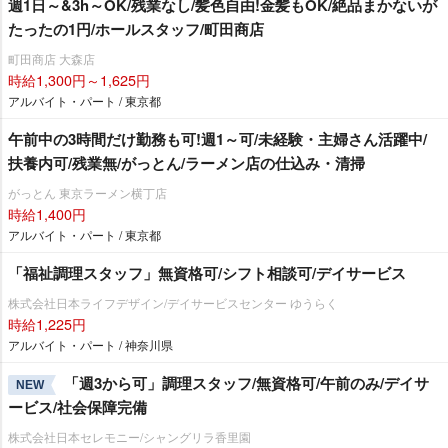
週1日～&3h～OK/残業なし/髪色自由!金髪もOK/絶品まかないが
たったの1円/ホールスタッフ/町田商店
町田商店 大森店
時給1,300円～1,625円
アルバイト・パート / 東京都
午前中の3時間だけ勤務も可!週1～可/未経験・主婦さん活躍中/
扶養内可/残業無/がっとん/ラーメン店の仕込み・清掃
がっとん 東京ラーメン横丁店
時給1,400円
アルバイト・パート / 東京都
「福祉調理スタッフ」無資格可/シフト相談可/デイサービス
株式会社日本ライフデザイン/デイサービスセンター ゆうらく
時給1,225円
アルバイト・パート / 神奈川県
「週3から可」調理スタッフ/無資格可/午前のみ/デイサ
NEW
ービス/社会保障完備
株式会社日本セレモニー/シャングリラ香里園