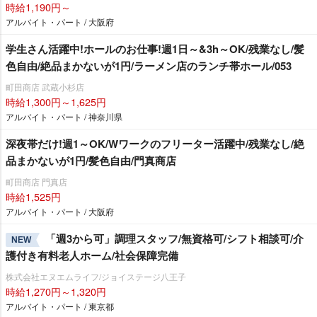
時給1,190円～
アルバイト・パート / 大阪府
学生さん活躍中!ホールのお仕事!週1日～&3h～OK/残業なし/髪
色自由/絶品まかないが1円/ラーメン店のランチ帯ホール/053
町田商店 武蔵小杉店
時給1,300円～1,625円
アルバイト・パート / 神奈川県
深夜帯だけ!週1～OK/Wワークのフリーター活躍中/残業なし/絶
品まかないが1円/髪色自由/門真商店
町田商店 門真店
時給1,525円
アルバイト・パート / 大阪府
「週3から可」調理スタッフ/無資格可/シフト相談可/介
NEW
護付き有料老人ホーム/社会保障完備
株式会社エヌエムライフ/ジョイステージ八王子
時給1,270円～1,320円
アルバイト・パート / 東京都