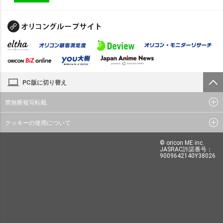
PC版に切り替え
禁無断複写転載
クッキーの使用について
© oricon ME inc.
JASRAC許諾番号：
9009642140Y38026