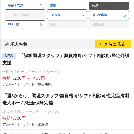
芸能人TOP
記事
作品
ランキング情報
TV出演
ドラマ出演
CM出演
歌詞
音楽配信
求人特集
さらに見る
「福祉調理スタッフ」無資格可/シフト相談可/居宅介護
NEW
支援
合同会社ピース/ピースケアサービス
時給1,230円～1,400円
アルバイト・パート / 神奈川県
「週3から可」調理スタッフ/無資格可/シフト相談可/住宅型有料
老人ホーム/社会保障完備
株式会社楓/ロイヤルライフほのぼの
時給1,080円
アルバイト・パート / 北海道