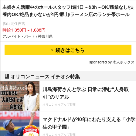
主婦さん活躍中のホールスタッフ!週1日～&3h～OK/残業なし/扶
養内OK/絶品まかないが1円/豚山/ラーメン店のランチ帯ホール
豚山 元住吉店
時給1,350円～1,688円
アルバイト・パート / 神奈川県
続きはこちら
sponsored by 求人ボックス
オリコンニュース イチオシ特集
川島海荷さんと学ぶ 日常に潜む“人身取
引”のリアル
オリコンタイアップ特集
マクドナルドが40年にわたり支える「小学
生の甲子園」
オリコンタイアップ特集