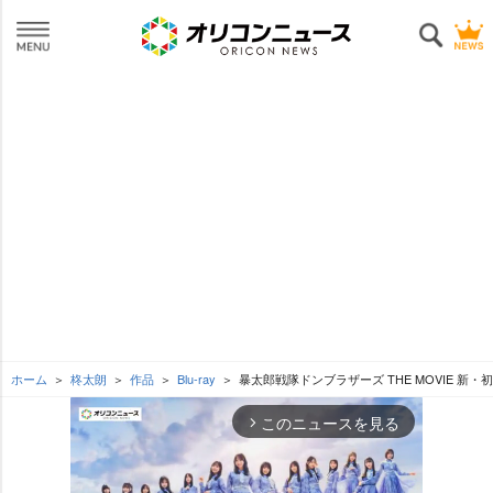
ホーム
柊太朗
作品
Blu-ray
暴太郎戦隊ドンブラザーズ THE MOVIE 新
このニュースを見る
arrow_forward_ios