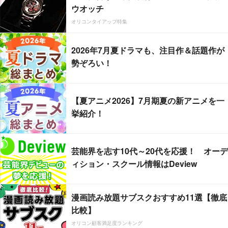
ウオッチ
オリコンタイアップ特集
2026年7月夏ドラマも、注目作＆話題作が
勢ぞろい！
【夏アニメ2026】7月期夏の新アニメを一
挙紹介！
芸能界を志す10代～20代を応援！ オーデ
ィション・スクール情報はDeview
漫画読み放題サブスクおすすめ11選【徹底
比較】
オリコン顧客満足度ランキング