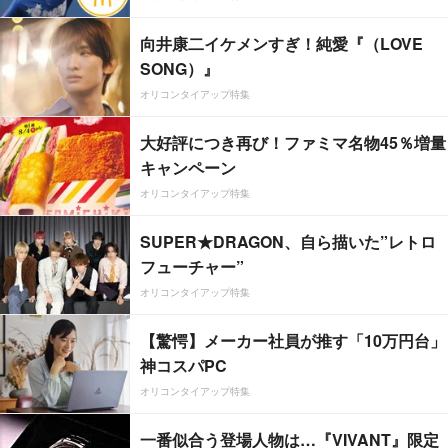
向井康二イケメンすぎ！純愛『（LOVE
SONG）』
オリコンタイアップ特集
大好評につき再び！ファミマ名物45％増量
キャンペーン
オリコンタイアップ特集
SUPER★DRAGON、自ら描いた”レトロ
フューチャー”
オリコンタイアップ特集
【驚愕】メーカー社員が推す「10万円台」
神コスパPC
オリコンタイアップ特集
一番似合う登場人物は…『VIVANT』限定