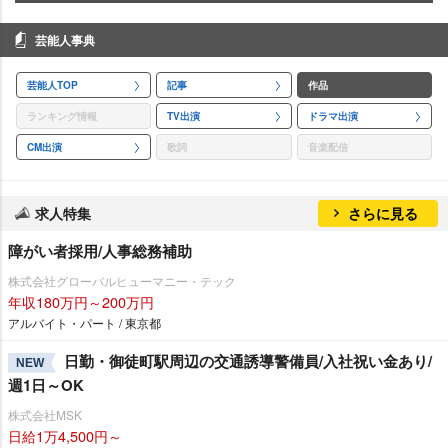
芸能人事典
芸能人TOP
記事
作品
ランキング情報
TV出演
ドラマ出演
CM出演
歌詞
音楽配信
求人特集
さらに見る
障がい者採用/人事総務補助
株式会社グローバルヒューマニー・テック
年収180万円～200万円
アルバイト・パート / 東京都
日勤・御徒町駅周辺の交通誘導警備員/入社祝い金あり/
NEW
週1日～OK
株式会社MSK
日給1万4,500円～