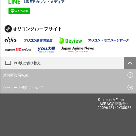
LINEアカウントメディア
PC版に切り替え
禁無断複写転載
クッキーの使用について
© oricon ME inc.
JASRAC許諾番号：
9009642140Y38026