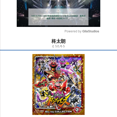
Powered by 
GliaStudios
柊太朗
M
とうたろう
u
t
e