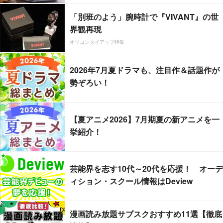
「別班のよう」腕時計で『VIVANT』の世
界観再現
オリコンタイアップ特集
2026年7月夏ドラマも、注目作＆話題作が
勢ぞろい！
【夏アニメ2026】7月期夏の新アニメを一
挙紹介！
芸能界を志す10代～20代を応援！ オーデ
ィション・スクール情報はDeview
漫画読み放題サブスクおすすめ11選【徹底