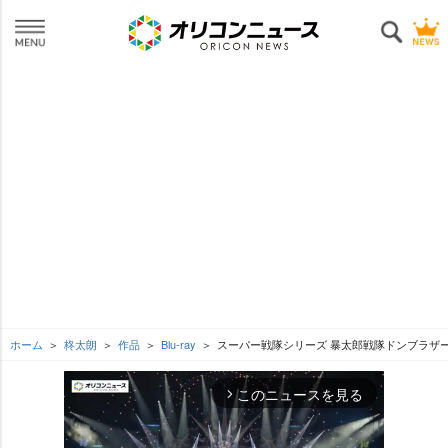
ホーム
柊太朗
作品
Blu-ray
スーパー戦隊シリーズ 暴太郎戦隊ドンブラザーズ Blu
このニュースを見る
arrow_forward_ios