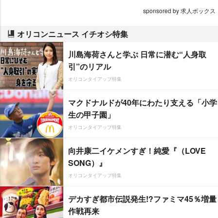
sponsored by 求人ボックス
オリコンニュース イチオシ特集
川島海荷さんと学ぶ 日常に潜む“人身取
引”のリアル
オリコンタイアップ特集
マクドナルドが40年にわたり支える「小学
生の甲子園」
オリコンタイアップ特集
向井康二イケメンすぎ！純愛『（LOVE
SONG）』
オリコンタイアップ特集
デカすぎ都市伝説発生!?ファミマ45％増量
作戦再来