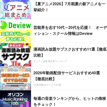
【夏アニメ2026】7月期夏の新アニメを一
挙紹介！
芸能界を志す10代～20代を応援！ オーデ
ィション・スクール情報はDeview
漫画読み放題サブスクおすすめ11選【徹底
比較】
オリコン顧客満足度ランキング
2026年動画配信サービスおすすめ40選
【徹底比較】
CS動画配信サービス20選
毎週の音楽ランキングから、ヒットの推移
をチェック！