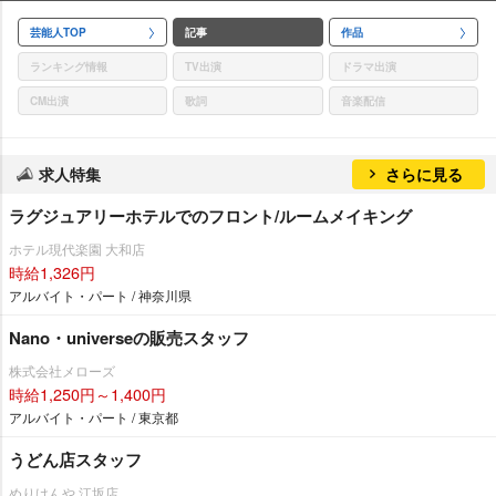
芸能人TOP
記事
作品
ランキング情報
TV出演
ドラマ出演
CM出演
歌詞
音楽配信
求人特集
さらに見る
ラグジュアリーホテルでのフロント/ルームメイキング
ホテル現代楽園 大和店
時給1,326円
アルバイト・パート / 神奈川県
Nano・universeの販売スタッフ
株式会社メローズ
時給1,250円～1,400円
アルバイト・パート / 東京都
うどん店スタッフ
めりけんや 江坂店