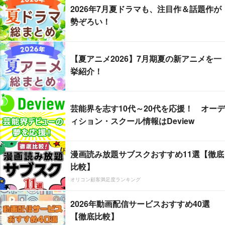
2026年7月夏ドラマも、注目作＆話題作が
勢ぞろい！
【夏アニメ2026】7月期夏の新アニメを一
挙紹介！
芸能界を志す10代～20代を応援！ オーデ
ィション・スクール情報はDeview
漫画読み放題サブスクおすすめ11選【徹底
比較】
オリコン顧客満足度ランキング
2026年動画配信サービスおすすめ40選
【徹底比較】