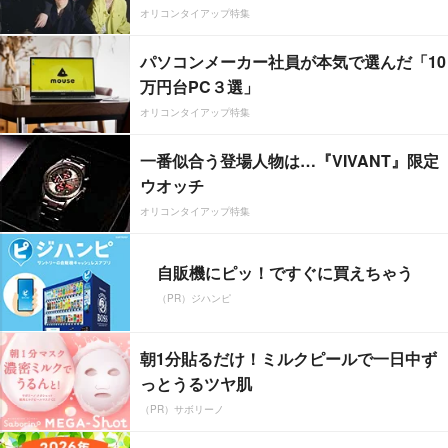
オリコンタイアップ特集
パソコンメーカー社員が本気で選んだ「10
万円台PC３選」
オリコンタイアップ特集
一番似合う登場人物は…『VIVANT』限定
ウオッチ
オリコンタイアップ特集
自販機にピッ！ですぐに買えちゃう
（PR）ジハンピ
朝1分貼るだけ！ミルクピールで一日中ず
っとうるツヤ肌
（PR）サボリーノ