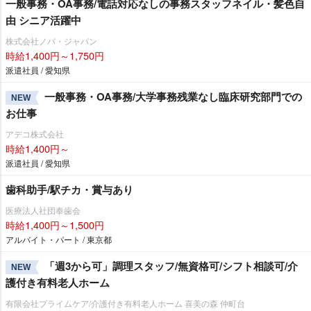
一般事務・OA事務/電話対応なしの事務スタッフネイル・髪色自
由 シニア活躍中
株式会社ノバ・ジャパン
時給1,400円～1,750円
派遣社員 / 愛知県
一般事務・OA事務/大学事務残業なし臨床研究部門での
NEW
お仕事
アデコ株式会社
時給1,400円～
派遣社員 / 愛知県
歯科助手/駅チカ・賞与あり
医療法人社団奉歯会
時給1,400円～1,500円
アルバイト・パート / 東京都
「週3から可」調理スタッフ/無資格可/シフト相談可/介
NEW
護付き有料老人ホーム
有限会社プライムケア/介護付き有料老人ホーム 喜美の森 仲町台