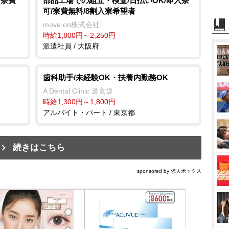
/寮費
部品工場での組立・検査/日払いOK/即入寮
可/寮費無料/8割入寮希望者
move on株式会社
時給1,800円～2,250円
派遣社員 / 大阪府
歯科助手/未経験OK・扶養内勤務OK
A Dental Clinic 道玄坂
時給1,300円～1,800円
アルバイト・パート / 東京都
続きはこちら
sponsored by 求人ボックス