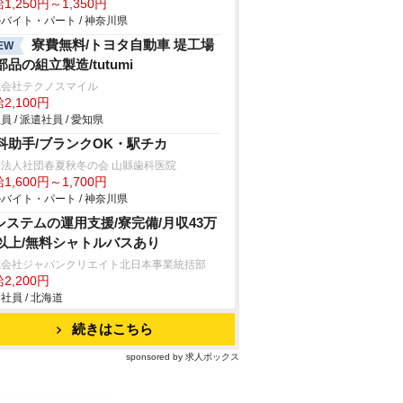
1,250円～1,350円
バイト・パート / 神奈川県
寮費無料/トヨタ自動車 堤工場
EW
部品の組立製造/tutumi
式会社テクノスマイル
2,100円
員 / 派遣社員 / 愛知県
科助手/ブランクOK・駅チカ
療法人社団春夏秋冬の会 山縣歯科医院
1,600円～1,700円
バイト・パート / 神奈川県
Tシステムの運用支援/寮完備/月収43万
以上/無料シャトルバスあり
式会社ジャパンクリエイト北日本事業統括部
2,200円
社員 / 北海道
続きはこちら
sponsored by 求人ボックス