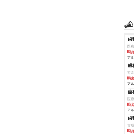
歯
医
時給
アル
歯
遊
時給
アル
歯
医療
時給
アル
歯
貴
時給