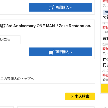
時給
アル
商品購入
N
で
株
館 3rd Anniversary ONE MAN「Zeke Restoration-
時給
」
正社
歯
03月26日
医
時給
商品購入
アル
I
円
株
時給
この芸能人のトップへ
派遣
求人検索