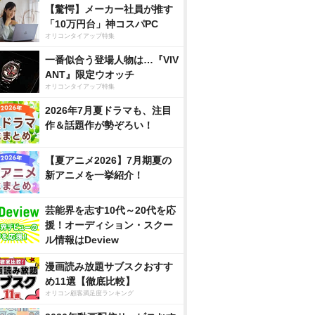
【驚愕】メーカー社員が推す
「10万円台」神コスパPC
オリコンタイアップ特集
一番似合う登場人物は…『VIV
ANT』限定ウオッチ
オリコンタイアップ特集
2026年7月夏ドラマも、注目
作＆話題作が勢ぞろい！
【夏アニメ2026】7月期夏の
新アニメを一挙紹介！
芸能界を志す10代～20代を応
援！オーディション・スクー
ル情報はDeview
漫画読み放題サブスクおすす
め11選【徹底比較】
オリコン顧客満足度ランキング