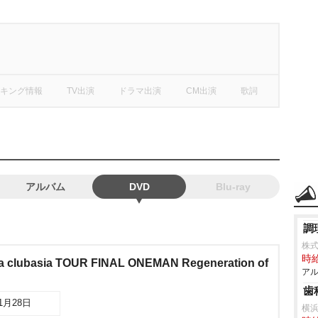
キング情報
TV出演
ドラマ出演
CM出演
歌詞
アルバム
DVD
Blu-ray
調
株
時給
ya clubasia TOUR FINAL ONEMAN Regeneration of
アル
歯
01月28日
横