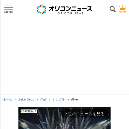
ホーム
Zeke Deux
作品
シングル
Alive
このニュースを見る
arrow_forward_ios