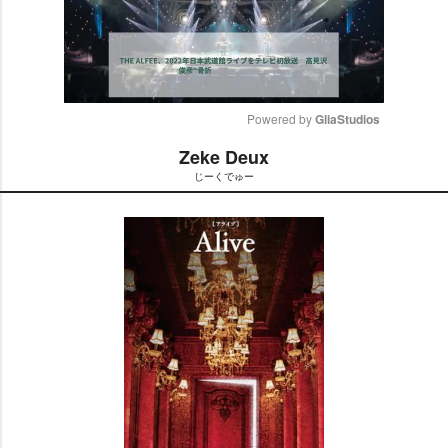
Powered by 
GliaStudios
Zeke Deux
M
じーくでゅー
u
t
e