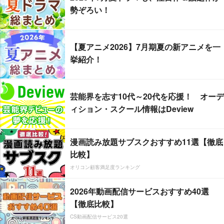
勢ぞろい！
【夏アニメ2026】7月期夏の新アニメを一
挙紹介！
芸能界を志す10代～20代を応援！ オーデ
ィション・スクール情報はDeview
漫画読み放題サブスクおすすめ11選【徹底
比較】
オリコン顧客満足度ランキング
2026年動画配信サービスおすすめ40選
【徹底比較】
CS動画配信サービス20選