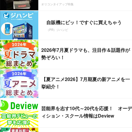
オリコンタイアップ特集
自販機にピッ！ですぐに買えちゃう
（PR）ジハンピ
2026年7月夏ドラマも、注目作＆話題作が
勢ぞろい！
【夏アニメ2026】7月期夏の新アニメを一
挙紹介！
芸能界を志す10代～20代を応援！ オーデ
ィション・スクール情報はDeview