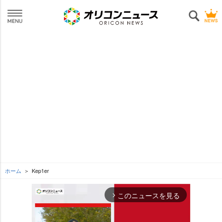
ホーム
Kep1er
このニュースを見る
arrow_forward_ios