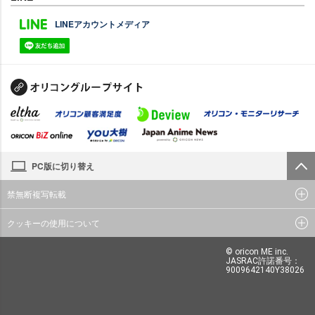
LINEアカウントメディア
PC版に切り替え
禁無断複写転載
クッキーの使用について
© oricon ME inc.
JASRAC許諾番号：
9009642140Y38026