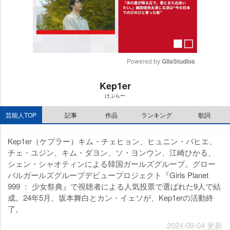
Powered by 
GliaStudios
M
Kep1er
u
けぷらー
t
e
芸能人TOP
記事
作品
ランキング
歌詞
Kep1er（ケプラー）キム・チェヒョン、ヒュニン・バヒエ、
チェ・ユジン、キム・ダヨン、ソ・ヨンウン、江崎ひかる、
シェン・シャオティンによる韓国ガールズグループ。グロー
バルガールズグループデビュープロジェクト『Girls Planet
999 ： 少女祭典』で視聴者による人気投票で選ばれた9人で結
成。24年5月、坂本舞白とカン・イェソが、Kep1erの活動終
了。
2024-09-04 更新