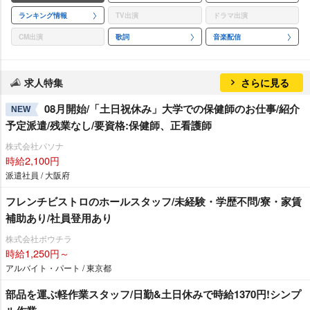
ランキング情報
TV出演
ドラマ出演
CM出演
歌詞
音楽配信
求人特集
さらに見る
08月開始/「土日祝休み」大学での保健師のお仕事/紹介
NEW
予定派遣/残業なし/要資格:保健師、正看護師
株式会社パソナ
時給2,100円
派遣社員 / 大阪府
フレンチビストロのホールスタッフ/未経験・学歴不問/寮・家賃
補助あり/社員登用あり
株式会社ボウチラ
時給1,250円～
アルバイト・パート / 東京都
部品を運ぶ軽作業スタッフ/日勤&土日休みで時給1370円!シンプ