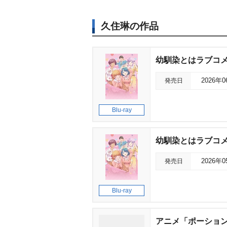
久住琳の作品
幼馴染とはラブコメに
発売日
2026年
Blu-ray
幼馴染とはラブコメに
発売日
2026年
Blu-ray
アニメ「ポーション頼