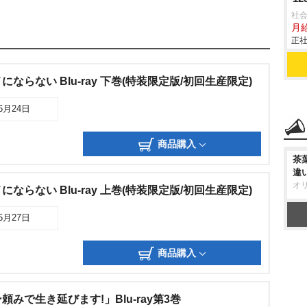
社会
月給
正社
ならない Blu-ray 下巻(特装限定版/初回生産限定)
06月24日
商品購入
茶
違
オ
ならない Blu-ray 上巻(特装限定版/初回生産限定)
05月27日
商品購入
みで生き延びます!」Blu-ray第3巻