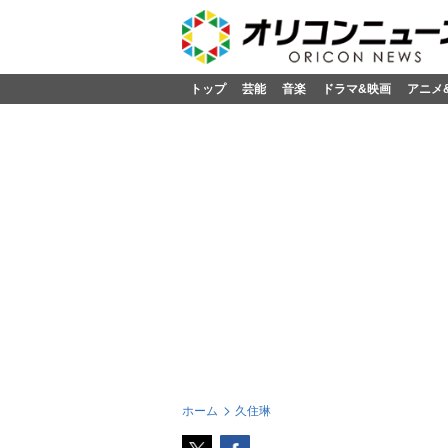
トップ
芸能
音楽
ドラマ&映画
アニメ
ホーム
久住琳