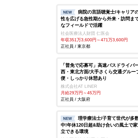
病院の言語聴覚士/キャリア
NEW
性を広げる急性期から外来・訪問ま
なフィールドで活躍
社会医療法人財団 仁医会
年収351万3,600円～471万3,600円
正社員 / 東京都
「普免で応募可」高速バスドライバー
西・東北方面/大手さくら交通グループ
便・しっかり休憩あり
株式会社AT LINER
月給29万円～45万円
正社員 / 大阪府
理学療法士/子育て世代が多
NEW
中!年休120日超&助け合いの風土で
立できる環境