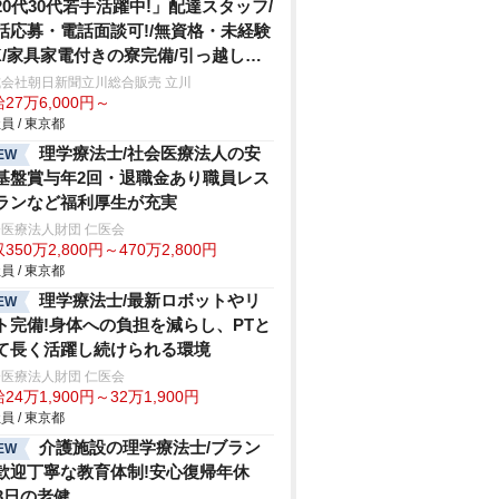
20代30代若手活躍中!」配達スタッフ/
話応募・電話面談可!/無資格・未経験
K/家具家電付きの寮完備/引っ越し費
全額負担
会社朝日新聞立川総合販売 立川
27万6,000円～
員 / 東京都
理学療法士/社会医療法人の安
EW
基盤賞与年2回・退職金あり職員レス
ランなど福利厚生が充実
医療法人財団 仁医会
350万2,800円～470万2,800円
員 / 東京都
理学療法士/最新ロボットやリ
EW
ト完備!身体への負担を減らし、PTと
て長く活躍し続けられる環境
医療法人財団 仁医会
24万1,900円～32万1,900円
員 / 東京都
介護施設の理学療法士/ブラン
EW
歓迎丁寧な教育体制!安心復帰年休
23日の老健