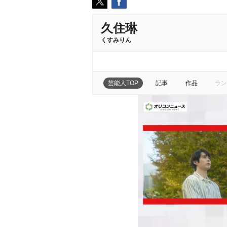
久住琳
くすみりん
芸能人TOP
記事
作品
ラン