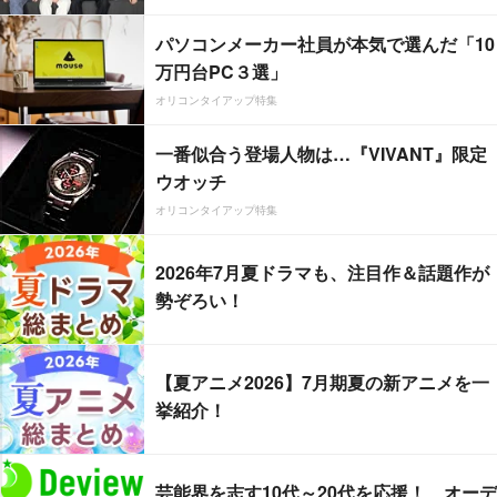
パソコンメーカー社員が本気で選んだ「10
万円台PC３選」
オリコンタイアップ特集
一番似合う登場人物は…『VIVANT』限定
ウオッチ
オリコンタイアップ特集
2026年7月夏ドラマも、注目作＆話題作が
勢ぞろい！
【夏アニメ2026】7月期夏の新アニメを一
挙紹介！
芸能界を志す10代～20代を応援！ オーデ