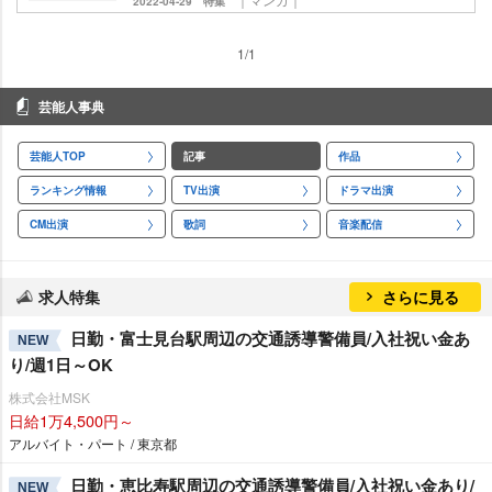
2022-04-29
特集
1/1
芸能人事典
芸能人TOP
記事
作品
ランキング情報
TV出演
ドラマ出演
CM出演
歌詞
音楽配信
求人特集
さらに見る
日勤・富士見台駅周辺の交通誘導警備員/入社祝い金あ
NEW
り/週1日～OK
株式会社MSK
日給1万4,500円～
アルバイト・パート / 東京都
日勤・恵比寿駅周辺の交通誘導警備員/入社祝い金あり/
NEW