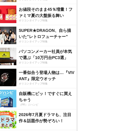
お値段そのまま45％増量！フ
ァミマ夏の大盤振る舞い
オリコンタイアップ特集
SUPER★DRAGON、自ら描
いた”レトロフューチャー”
オリコンタイアップ特集
パソコンメーカー社員が本気
で選ぶ「10万円台PC3選」
オリコンタイアップ特集
一番似合う登場人物は…『VIV
ANT』限定ウオッチ
オリコンタイアップ特集
自販機にピッ！ですぐに買え
ちゃう
（PR）ジハンピ
2026年7月夏ドラマも、注目
作＆話題作が勢ぞろい！