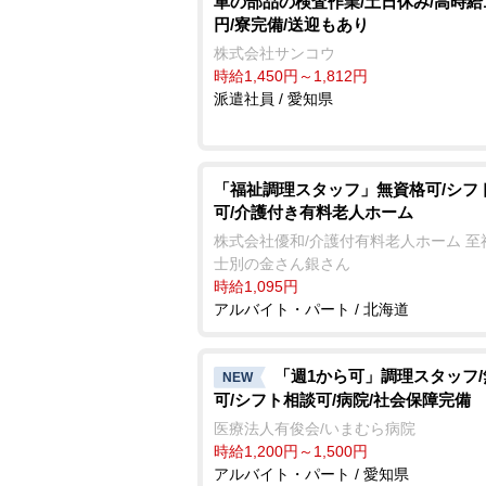
車の部品の検査作業/土日休み/高時給1
円/寮完備/送迎もあり
株式会社サンコウ
時給1,450円～1,812円
派遣社員 / 愛知県
「福祉調理スタッフ」無資格可/シフ
可/介護付き有料老人ホーム
株式会社優和/介護付有料老人ホーム 至
士別の金さん銀さん
時給1,095円
アルバイト・パート / 北海道
「週1から可」調理スタッフ
NEW
可/シフト相談可/病院/社会保障完備
医療法人有俊会/いまむら病院
時給1,200円～1,500円
アルバイト・パート / 愛知県