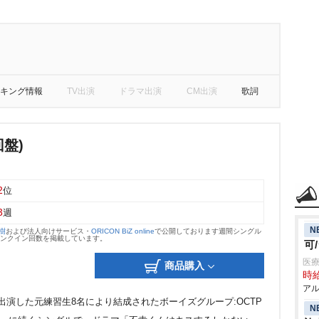
キング情報
TV出演
ドラマ出演
CM出演
歌詞
回盤)
2
位
3
週
N
大樹
および法人向けサービス・
ORICON BiZ online
で公開しております週間シングル
のランクイン回数を掲載しています。
可
医療
商品購入
時給
アル
ON2」に出演した元練習生8名により結成されたボーイズグループ:OCTP
N