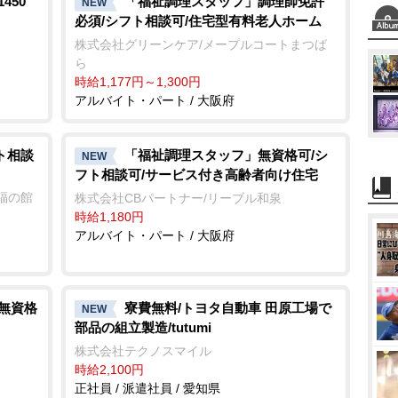
450
「福祉調理スタッフ」調理師免許
NEW
必須/シフト相談可/住宅型有料老人ホーム
株式会社グリーンケア/メープルコートまつば
ら
時給1,177円～1,300円
アルバイト・パート / 大阪府
ト相談
「福祉調理スタッフ」無資格可/シ
NEW
フト相談可/サービス付き高齢者向け住宅
福の館
株式会社CBパートナー/リーブル和泉
時給1,180円
アルバイト・パート / 大阪府
/無資格
寮費無料/トヨタ自動車 田原工場で
NEW
部品の組立製造/tutumi
株式会社テクノスマイル
時給2,100円
正社員 / 派遣社員 / 愛知県