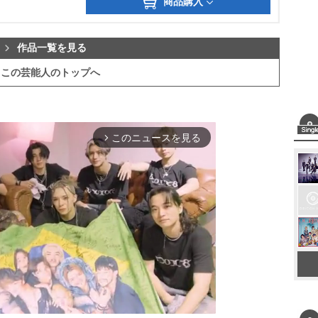
商品購入
作品一覧を見る
この芸能人のトップへ
このニュースを見る
arrow_forward_ios