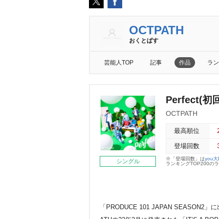
OCTPATH
おくとぱす
芸能人TOP
記事
作品
ラン
Perfect(初
OCTPATH
最高順位
登場回数
※「登場回数」は
you
シングル
ランキングTOP200
「PRODUCE 101 JAPAN SEAS