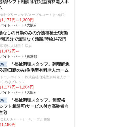
必須/シフト相談可/住宅型有料老人ホ
ム
式会社グリーンケア/メープルコートまつばら
1,177円～1,300円
バイト・パート / 大阪府
勤なしの日勤のみの介護福祉士!実働
時間15分で無理なく活躍/時給1472円
医療法人財団 仁医会
1,472円～
バイト・パート / 東京都
「福祉調理スタッフ」調理師免
EW
必須/日勤のみ/住宅型有料老人ホーム
トラルポイント 株式会社/住宅型有料老人ホー
きらめきビレッジ
1,177円～1,264円
バイト・パート / 大阪府
「福祉調理スタッフ」無資格
EW
/シフト相談可/サービス付き高齢者向
住宅
会社CBパートナー/リーブル和泉
1,180円