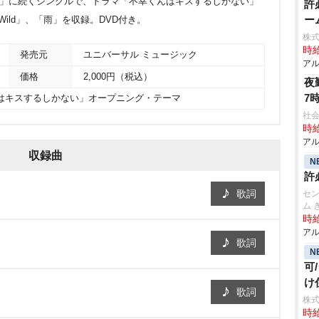
A BOP」に続くシングルで、ドラマ「不幸くんはキスするしかない」
許
ー
ild」、「雨」を収録。DVD付き。
株
時給
発売元
ユニバーサル ミュージック
アル
価格
2,000円（税込）
夜
7
んはキスするしかない」オープニング・テーマ
社会
時給
アル
収録曲
N
許
歌詞
セン
ム 
時給
アル
歌詞
N
可
け
歌詞
株式
時給