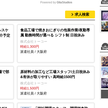
Powered by 
GliaStudios
求人検索
M
u
t
ルスケ
食品工場で焼きおにぎりの包装作業/夜勤専
属 勤務時間が選べる シフト制 日祝休み
紹介予定
e
株式会社トーコー
時給1,300円
派遣社員 / 大阪府
場で部
原材料の加工など工場スタッフ/土日祝休み
&有休が取りやすい 高時給1500円
株式会社トーコー
時給1,500円
派遣社員 / 大阪府