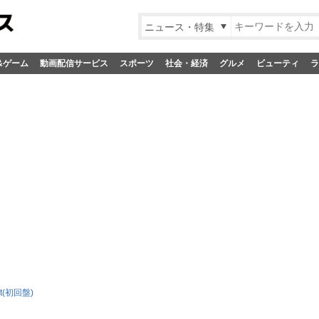
ニュース・特集
&ゲーム
動画配信サービス
スポーツ
社会・経済
グルメ
ビューティ
ラ
ct(初回盤)