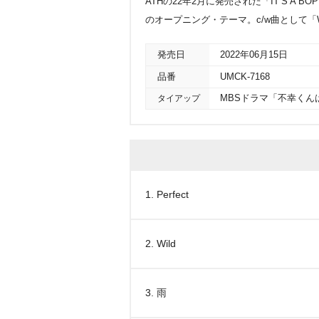
ATHの22年2月に発売された「IT’S 
のオープニング・テーマ。c/w曲として「W
発売日
2022年06月15日
品番
UMCK-7168
タイアップ
MBSドラマ「不幸く
1. Perfect
2. Wild
3. 雨