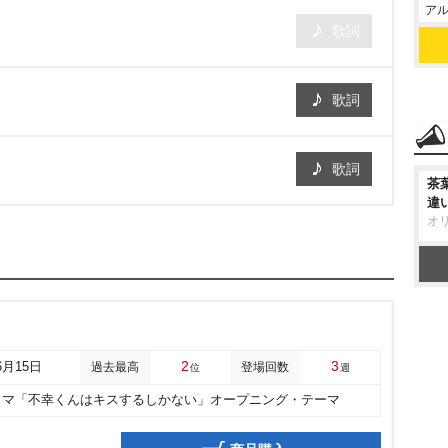
アル
歌詞
歌詞
歌詞
茶
違
オ
2
3
6月15日
過去最高
登場回数
位
週
ラマ「不幸くんはキスするしかない」オープニング・テーマ