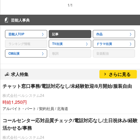
1/1
芸能人事典
芸能人TOP
記事
作品
ランキング情報
TV出演
ドラマ出演
CM出演
歌詞
音楽配信
求人特集
さらに見る
チャット窓口事務/電話対応なし/未経験歓迎/8月開始/服装自由
株式会社ベルシステム24
時給1,250円
アルバイト・パート / 契約社員 / 北海道
コールセンター応対品質チェック/電話対応なし/土日祝休み/経験
活かせる/事務
株式会社ベルシステム24