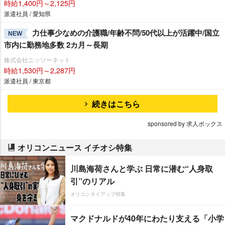
時給1,400円～2,125円
派遣社員 / 愛知県
力仕事少なめの介護職/年齢不問/50代以上が活躍中/国立
NEW
市内に勤務地多数 2カ月～長期
株式会社ニッソーネット
時給1,530円～2,287円
派遣社員 / 東京都
続きはこちら
sponsored by 求人ボックス
オリコンニュース イチオシ特集
川島海荷さんと学ぶ 日常に潜む“人身取
引”のリアル
オリコンタイアップ特集
マクドナルドが40年にわたり支える「小学