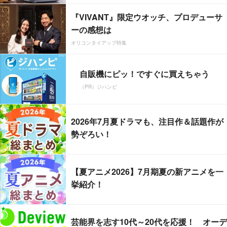
『VIVANT』限定ウオッチ、プロデューサ
ーの感想は
オリコンタイアップ特集
自販機にピッ！ですぐに買えちゃう
（PR）ジハンピ
2026年7月夏ドラマも、注目作＆話題作が
勢ぞろい！
【夏アニメ2026】7月期夏の新アニメを一
挙紹介！
芸能界を志す10代～20代を応援！ オーデ