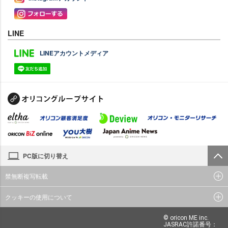
LINE
LINEアカウントメディア
PC版に切り替え
禁無断複写転載
クッキーの使用について
© oricon ME inc.
JASRAC許諾番号：