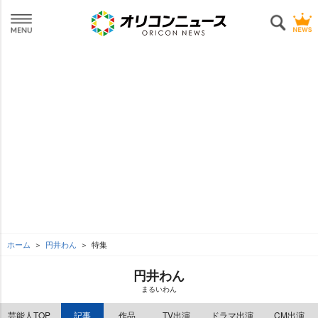
ホーム
円井わん
特集
円井わん
まるいわん
芸能人TOP
記事
作品
TV出演
ドラマ出演
CM出演