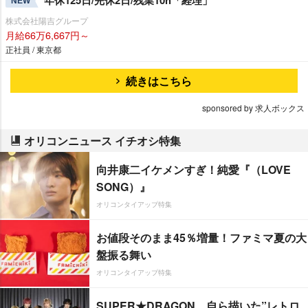
NEW
株式会社陽吉グループ
月給66万6,667円～
正社員 / 東京都
続きはこちら
sponsored by 求人ボックス
オリコンニュース イチオシ特集
向井康二イケメンすぎ！純愛『（LOVE
SONG）』
オリコンタイアップ特集
お値段そのまま45％増量！ファミマ夏の大
盤振る舞い
オリコンタイアップ特集
SUPER★DRAGON、自ら描いた”レトロ