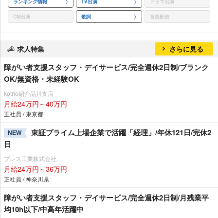
ランキング情報
TV出演
ドラマ出演
CM出演
歌詞
音楽配信
求人特集
さらに見る
障がい者支援スタッフ・デイサービス/完全週休2日制/ブランク
OK/無資格・未経験OK
kotrio紹介品川支店
月給24万円～40万円
正社員 / 東京都
東証プライム上場企業で活躍「経理」/年休121日/完休2
NEW
日
プレス工業株式会社
月給24万円～36万円
正社員 / 神奈川県
障がい者支援スタッフ・デイサービス/完全週休2日制/月残業平
均10h以下/中高年活躍中