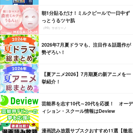
朝1分貼るだけ！ミルクピールで一日中ず
っとうるツヤ肌
（PR）サボリーノ
2026年7月夏ドラマも、注目作＆話題作が
勢ぞろい！
【夏アニメ2026】7月期夏の新アニメを一
挙紹介！
芸能界を志す10代～20代を応援！ オーデ
ィション・スクール情報はDeview
漫画読み放題サブスクおすすめ11選【徹底