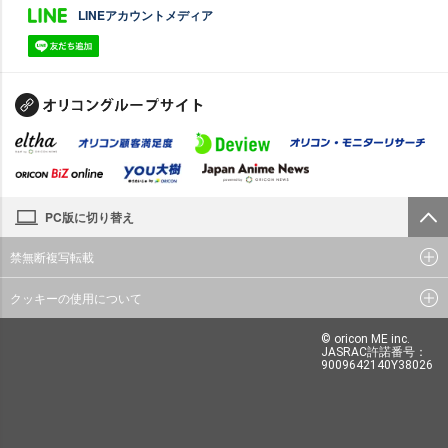
LINEアカウントメディア
PC版に切り替え
禁無断複写転載
クッキーの使用について
© oricon ME inc.
JASRAC許諾番号：
9009642140Y38026