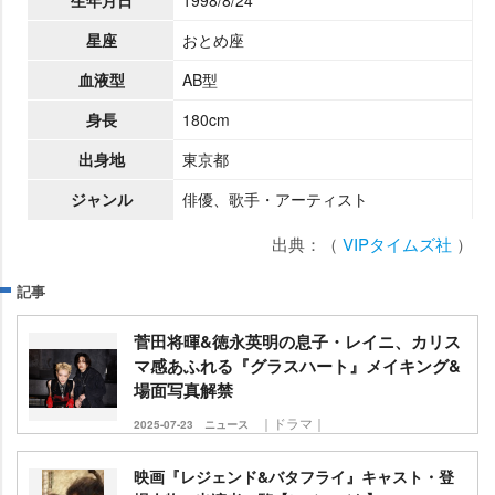
星座
おとめ座
血液型
AB型
身長
180cm
出身地
東京都
ジャンル
俳優、歌手・アーティスト
出典：（
VIPタイムズ社
）
記事
菅田将暉&徳永英明の息子・レイニ、カリス
マ感あふれる『グラスハート』メイキング&
場面写真解禁
｜ドラマ｜
2025-07-23
ニュース
映画『レジェンド&バタフライ』キャスト・登