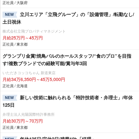
正社員 / 大阪府
立川エリア「立飛グループ」の「設備管理」/転勤なし/
NEW
土日祝休
株式会社立飛プロパティマネジメント
月給25万円～45万円
正社員 / 東京都
グランプリ金賞!焼鳥バルのホールスタッフ/“食のプロ”を目指
す!複数ブランドでの経験可能/賞与年3回
いただきコッコちゃん 新道東店
月給34万6,350円～45万5,000円
正社員 / 北海道
新しい技術に触れられる「特許技術者・弁理士」/年休
NEW
125日
弁理士法人光陽国際特許事務所
月給30万円～70万円
正社員 / 東京都
年休125日/完休2日/残業10h「経理」