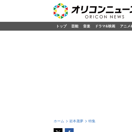
トップ
芸能
音楽
ドラマ&映画
アニメ
ホーム
本晟夢
特集