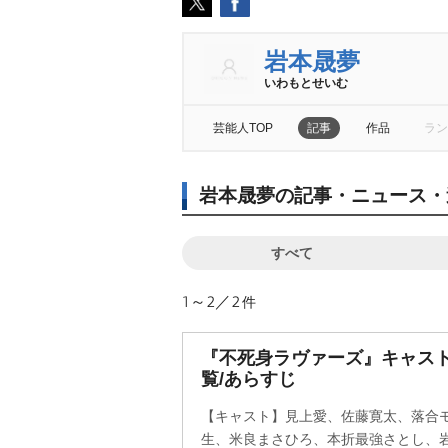
本晟夢
いわもとせいむ
芸能人TOP
記事
作品
ラン
本晟夢の記事・ニュース・
すべて
1～2／2
件
『不死身ラヴァーズ』キャス
覧/あらすじ
【キャスト】見上愛、佐藤寛太、落合
生、米良まさひろ、本折最強さとし、