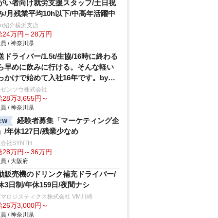
がい者向け就労支援スタッフ/土日祝
み/月残業平均10h以下/中高年活躍中
trio紹介横浜支店
給24万円～28万円
員 / 神奈川県
送ドライバー/1.5t/生協/16時に終わる
ら早めに飲みに行ける。そんな軽い
っかけで始めて入社16年です。by所
Sゼンツウ株式会社
28万3,655円～
員 / 神奈川県
経験者募集「マーケティング企
EW
」/年休127日/残業少なめ
会社SYNTH
給28万円～36万円
員 / 大阪府
動販売機のドリンク補充ドライバー/
休3日制/年休159日/夜間ナシ
マロジスティクス株式会社 VM川崎
26万3,000円～
員 / 神奈川県