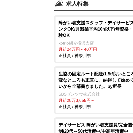
求人特集
障がい者支援スタッフ・デイサービス
ンクOK/月残業平均10h以下/無資格
験OK
kotrio紹介横浜支店
月給24万円～40万円
正社員 / 神奈川県
生協の固定ルート配送/1.5t/良いとこ
変なところも正直に。納得して始め
いから全部書きました。by所長
SBSゼンツウ株式会社
月給28万3,655円～
正社員 / 神奈川県
デイサービス 障がい者支援員/完全週
制/20代～50代活躍中/中高年活躍中