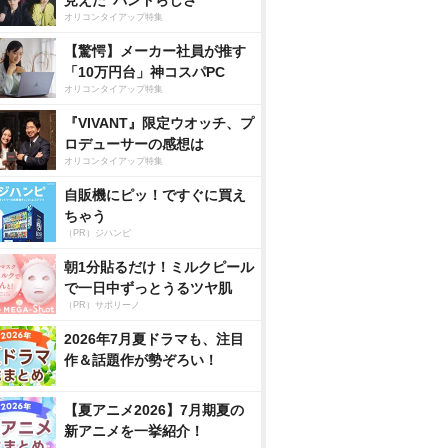
見えた”バンドらしさ”
オリコンタイアップ特集
【驚愕】メーカー社員が推す
「10万円台」神コスパPC
オリコンタイアップ特集
『VIVANT』限定ウオッチ、プ
ロデューサーの感想は
オリコンタイアップ特集
自販機にピッ！ですぐに買え
ちゃう
（PR）ジハンピ
朝1分貼るだけ！ミルクピール
で一日中ずっとうるツヤ肌
（PR）サボリーノ
2026年7月夏ドラマも、注目
作＆話題作が勢ぞろい！
【夏アニメ2026】7月期夏の
新アニメを一挙紹介！