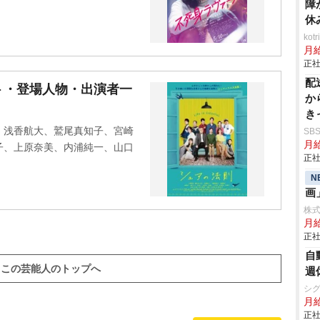
障
休
ko
月
正社
配
ト・登場人物・出演者一
か
き
長
、浅香航大、鷲尾真知子、宮崎
SB
月給
子、上原奈美、内浦純一、山口
正社
N
画
株式
月
正社
自
この芸能人のトップへ
週
シグ
月給
正社