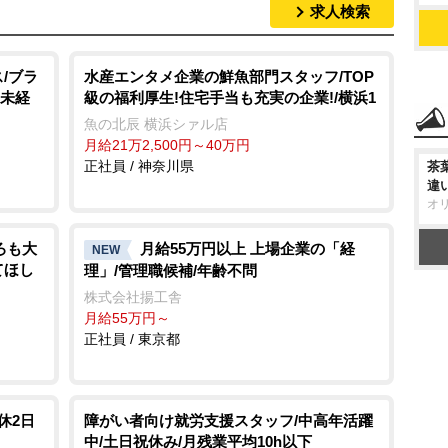
求人検索
/ブラ
水産エンタメ企業の鮮魚部門スタッフ/TOP
・未経
級の福利厚生!住宅手当も充実の企業!/横浜1
魚の北辰 横浜シァル店
月給21万2,500円～40万円
正社員 / 神奈川県
茶
違
オ
ろも大
月給55万円以上 上場企業の「経
NEW
てほし
理」/管理職候補/年齢不問
株式会社揚工舎
月給55万円～
正社員 / 東京都
休2日
障がい者向け就労支援スタッフ/中高年活躍
中/土日祝休み/月残業平均10h以下