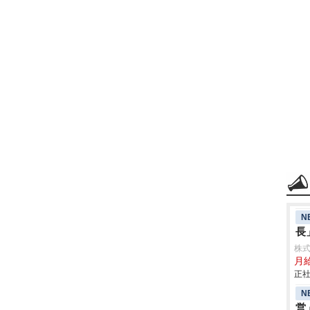
N
長
株
月
正社
N
営