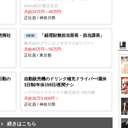
kotrio紹介横浜支店
月給24万円～40万円
正社員 / 神奈川県
売商社
「経理財務担当部長・担当課長」
NEW
株式会社グランビスタホテル&リゾート
月給40万円～55万円
正社員 / 東京都
日勤の
自動販売機のドリンク補充ドライバー/週休
3日制/年休159日/夜間ナシ
シグマロジスティクス株式会社 VM川崎
月給26万3,000円～
正社員 / 神奈川県
続きはこちら