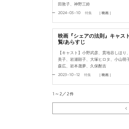
田敦子、神野三鈴
2024-05-10
特集
｜映画｜
映画『シェアの法則』キャス
覧/あらすじ
【キャスト】小野武彦、貫地谷しほり
美子、岩瀬顕子、大塚ヒロタ、小山萌
森広、岩本晟夢、久保酎吉
2023-10-12
特集
｜映画｜
1～2／2
件