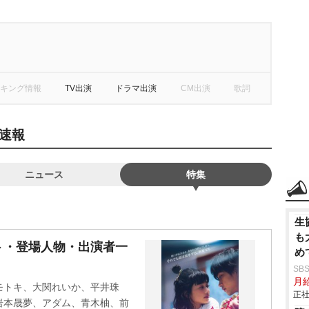
キング情報
TV出演
ドラマ出演
CM出演
歌詞
速報
ニュース
特集
生
も
ト・登場人物・出演者一
め
長
SB
月給
モトキ、大関れいか、平井珠
正社
岩本晟夢、アダム、青木柚、前