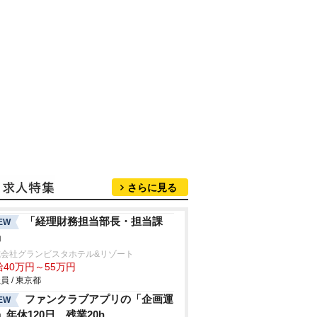
さらに見る
「経理財務担当部長・担当課
EW
」
式会社グランビスタホテル&リゾート
給40万円～55万円
員 / 東京都
ファンクラブアプリの「企画運
EW
」年休120日、残業20h