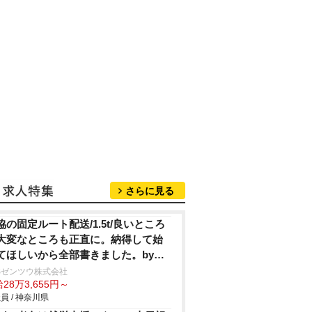
さらに見る
協の固定ルート配送/1.5t/良いところ
大変なところも正直に。納得して始
てほしいから全部書きました。by所
Sゼンツウ株式会社
28万3,655円～
員 / 神奈川県