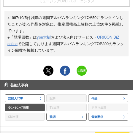
ミュージックDVD・BD
エンタメ
※1987/10/5付以降の週間アルバムランキングTOP50にランクインし
たことがある作品を対象に、推定累積売上枚数の上位20件を掲載し
ています。
※「登場回数」は
you大樹
および法人向けサービス・
ORICON BiZ
online
で公開しております週間アルバムランキングTOP300のランク
イン回数を掲載しています。
芸能人事典
芸能人TOP
記事
作品
ランキング情報
TV出演
ドラマ出演
CM出演
歌詞
音楽配信