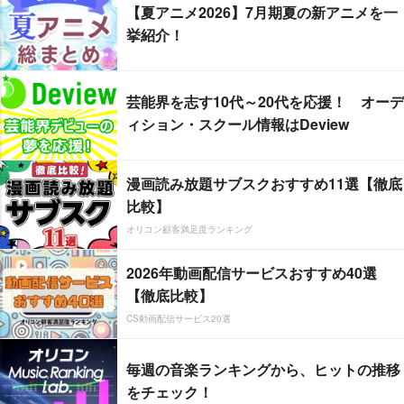
【夏アニメ2026】7月期夏の新アニメを一
挙紹介！
芸能界を志す10代～20代を応援！ オーデ
ィション・スクール情報はDeview
漫画読み放題サブスクおすすめ11選【徹底
比較】
オリコン顧客満足度ランキング
2026年動画配信サービスおすすめ40選
【徹底比較】
CS動画配信サービス20選
毎週の音楽ランキングから、ヒットの推移
をチェック！