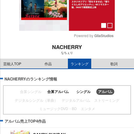
Powered by 
GliaStudios
NACHERRY
M
なちぇり
u
t
芸能人TOP
作品
ランキング
歌詞
e
NACHERRYのランキング情報
合算シングル
合算アルバム
シングル
アルバム
デジタルシングル（単曲）
デジタルアルバム
ストリーミング
ミュージックDVD・BD
エンタメ
アルバム売上TOP4作品