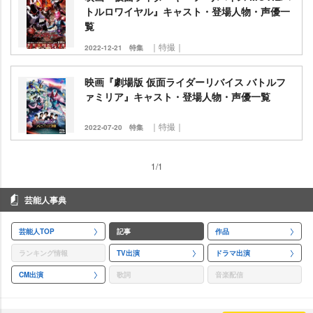
トルロワイヤル』キャスト・登場人物・声優一
覧
｜特撮｜
2022-12-21
特集
映画『劇場版 仮面ライダーリバイス バトルフ
ァミリア』キャスト・登場人物・声優一覧
｜特撮｜
2022-07-20
特集
1/1
芸能人事典
芸能人TOP
記事
作品
ランキング情報
TV出演
ドラマ出演
CM出演
歌詞
音楽配信