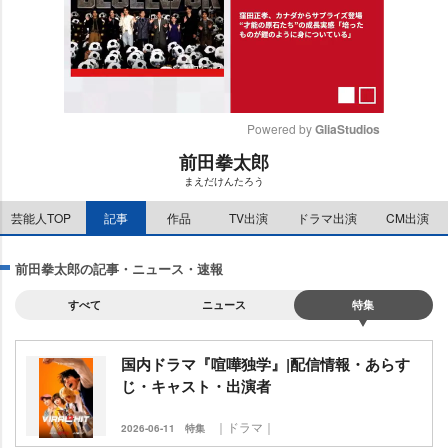
Powered by 
GliaStudios
前田拳太郎
M
まえだけんたろう
u
t
芸能人TOP
記事
作品
TV出演
ドラマ出演
CM出演
e
前田拳太郎の記事・ニュース・速報
すべて
ニュース
特集
国内ドラマ『喧嘩独学』|配信情報・あらす
じ・キャスト・出演者
｜ドラマ｜
2026-06-11
特集