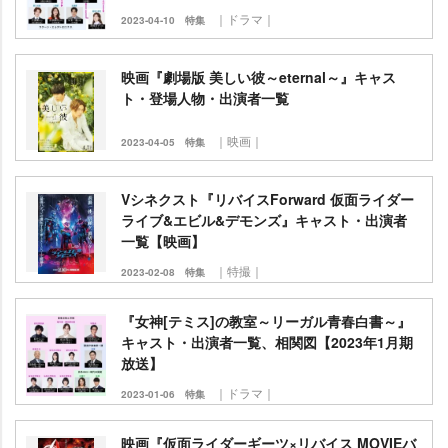
｜ドラマ｜
2023-04-10
特集
映画『劇場版 美しい彼～eternal～』キャス
ト・登場人物・出演者一覧
｜映画｜
2023-04-05
特集
Vシネクスト『リバイスForward 仮面ライダー
ライブ&エビル&デモンズ』キャスト・出演者
一覧【映画】
｜特撮｜
2023-02-08
特集
『女神[テミス]の教室～リーガル青春白書～』
キャスト・出演者一覧、相関図【2023年1月期
放送】
｜ドラマ｜
2023-01-06
特集
映画『仮面ライダーギーツ×リバイス MOVIEバ