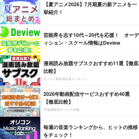
【夏アニメ2026】7月期夏の新アニメを一
挙紹介！
芸能界を志す10代～20代を応援！ オーデ
ィション・スクール情報はDeview
漫画読み放題サブスクおすすめ11選【徹底
比較】
オリコン顧客満足度ランキング
2026年動画配信サービスおすすめ40選
【徹底比較】
CS動画配信サービス20選
毎週の音楽ランキングから、ヒットの推移
をチェック！