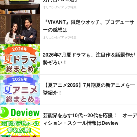
オリコンタイアップ特集
『VIVANT』限定ウオッチ、プロデューサ
ーの感想は
オリコンタイアップ特集
2026年7月夏ドラマも、注目作＆話題作が
勢ぞろい！
【夏アニメ2026】7月期夏の新アニメを一
挙紹介！
芸能界を志す10代～20代を応援！ オーデ
ィション・スクール情報はDeview