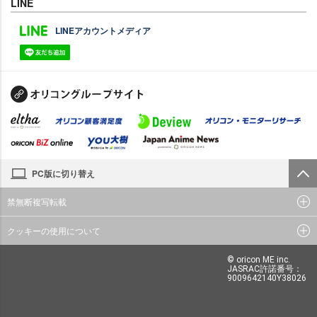
LINE
LINEアカウントメディア
PC版に切り替え
禁無断複写転載
クッキーの使用について
© oricon ME inc.
JASRAC許諾番号：
9009642140Y38026