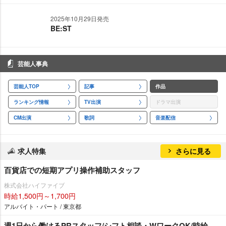
2025年10月29日発売
BE:ST
芸能人事典
芸能人TOP
記事
作品
ランキング情報
TV出演
ドラマ出演
CM出演
歌詞
音楽配信
求人特集
さらに見る
百貨店での短期アプリ操作補助スタッフ
株式会社ハイファイブ
時給1,500円～1,700円
アルバイト・パート / 東京都
週1日から働けるPRスタッフ/シフト相談・WワークOK/時給