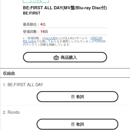
シングル
BE:FIRST ALL DAY(MV盤/Blu-ray Disc付)
BE:FIRST
最高順位：
4
位
登場回数：
14
回
※「登場回数」は
you大樹
および法人向けサービス・
ORICON
BiZ online
で公開しております週間シングルランキングTOP200
のランクイン回数を掲載しています。
商品購入
収録曲
1. BE:FIRST ALL DAY
歌詞
2. Rondo
歌詞