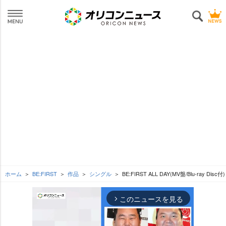
ホーム
BE:FIRST
作品
シングル
BE:FIRST ALL DAY(MV盤/Blu-ray Disc付)
このニュースを見る
arrow_forward_ios