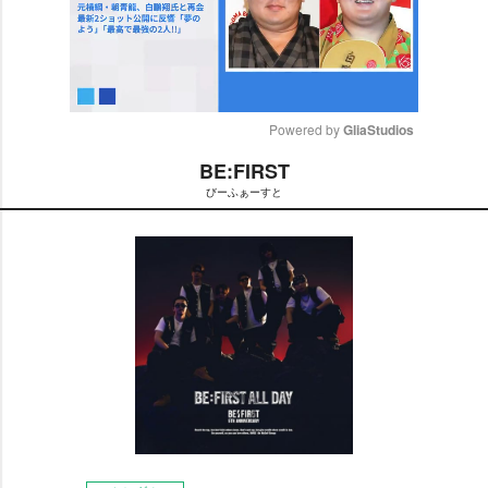
Powered by 
GliaStudios
BE:FIRST
M
びーふぁーすと
u
t
e