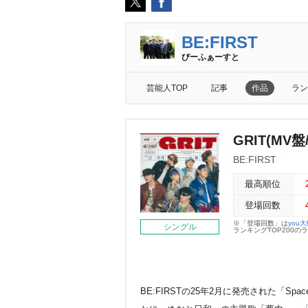
BE:FIRST
びーふぁーすと
芸能人TOP
記事
作品
ラン
GRIT(MV盤/
BE:FIRST
最高順位
登場回数
※「登場回数」は
you
シングル
ランキングTOP200
BE:FIRSTの25年2月に発売された「Spac