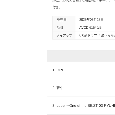
かに、めおと日和」の主題歌「夢中」、「Loop ～On
付き。
発売日
2025年05月28日
品番
AVCD-61549/B
タイアップ
CX系ドラマ「波うら
1. GRIT
2. 夢中
3. Loop ～One of the BE:ST-03 RYU