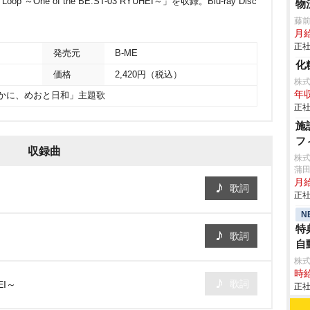
e of the BE:ST-03 RYUHEI～」を収録。Blu-ray Disc
物
藤
月
正社
発売元
B-ME
化
価格
2,420円（税込）
株
年収
らかに、めおと日和」主題歌
正社
施
フ
収録曲
株
蒲田
月
歌詞
正社
N
特
歌詞
自動
株
時給
歌詞
HEI～
正社