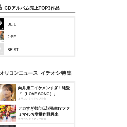
CDアルバム売上TOP3作品
BE:1
2:BE
BE:ST
向井康二イケメンすぎ！純愛
『（LOVE SONG）』
オリコンタイアップ特集
デカすぎ都市伝説発生!?ファ
ミマ45％増量作戦再来
オリコンタイアップ特集