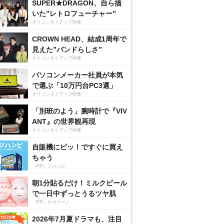
SUPER★DRAGON、自ら描
いた”レトロフューチャー”
オリコンタイアップ特集
CROWN HEAD、結成1周年で
見えた”バンドらしさ”
オリコンタイアップ特集
パソコンメーカー社員が本気
で選ぶ「10万円台PC3選」
オリコンタイアップ特集
「別班のよう」腕時計で『VIV
ANT』の世界観再現
オリコンタイアップ特集
自販機にピッ！ですぐに買え
ちゃう
（PR）ジハンピ
朝1分貼るだけ！ミルクピール
で一日中ずっとうるツヤ肌
（PR）サボリーノ
2026年7月夏ドラマも、注目