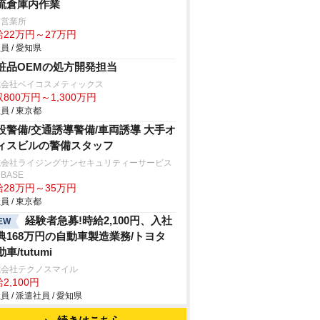
流倉庫内作業
前営業所
給22万円～27万円
員 / 愛知県
粧品OEMの処方開発担当
式会社ベイコスメティックス
800万円～1,300万円
員 / 東京都
設警備/交通誘導警備/車両誘導 大手オ
ィスビルの警備スタッフ
式会社ライジングサンセキュリティーサービス
BASE
給28万円～35万円
員 / 東京都
経験者急募!時給2,100円、入社
EW
典168万円の自動車製造業務/トヨタ
車/tutumi
式会社テクノスマイル
2,100円
員 / 派遣社員 / 愛知県