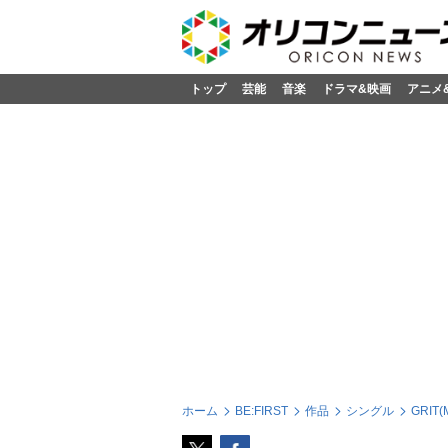
トップ
芸能
音楽
ドラマ&映画
アニメ
ホーム
BE:FIRST
作品
シングル
GRIT(