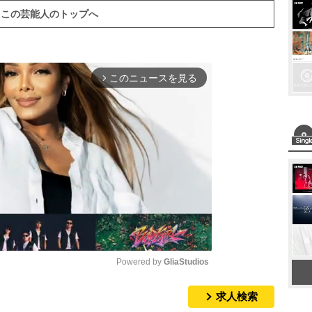
この芸能人のトップへ
このニュースを見る
arrow_forward_ios
Powered by 
GliaStudios
求人検索
M