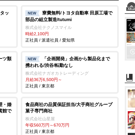
u
t
タッ
寮費無料/トヨタ自動車 田原工場で
NEW
部品の組立製造/tutumi
e
株式会社テクノスマイル
時給2,100円
正社員 / 派遣社員 / 愛知県
ーツ類
「企画開発」企画から製品化まで
NEW
携われる/渋谷/転勤なし
株式会社ナガオカトレーディング
月給36万6,500円～
正社員 / 東京都
理・婚
食品商社の品質保証担当/大手商社グループ
賓館で
菓子専門商社
株式会社山星屋
年収560万円～670万円
正社員 / 東京都