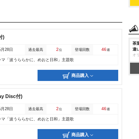
付)
茶
2
46
違
5月28日
過去最高
登場回数
位
週
オ
ラマ「波うららかに、めおと日和」主題歌
商品購入
ay Disc付)
2
46
5月28日
過去最高
登場回数
位
週
ラマ「波うららかに、めおと日和」主題歌
商品購入