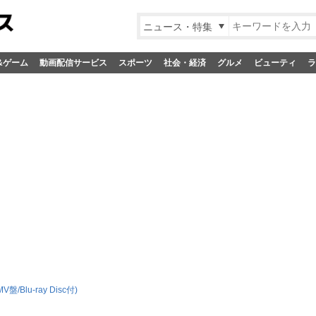
ニュース・特集
&ゲーム
動画配信サービス
スポーツ
社会・経済
グルメ
ビューティ
ラ
MV盤/Blu-ray Disc付)