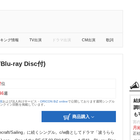
キング情報
TV出演
ドラマ出演
CM出演
歌詞
Blu-ray Disc付)
2
位
46
週
結
大樹
および法人向けサービス・
ORICON BiZ online
で公開しております週間シングル
のランクイン回数を掲載しています。
調
も
商品購入
宮
月
ecraft/Sailing」に続くシングル。c/w曲としてドラマ「波うらら
正社