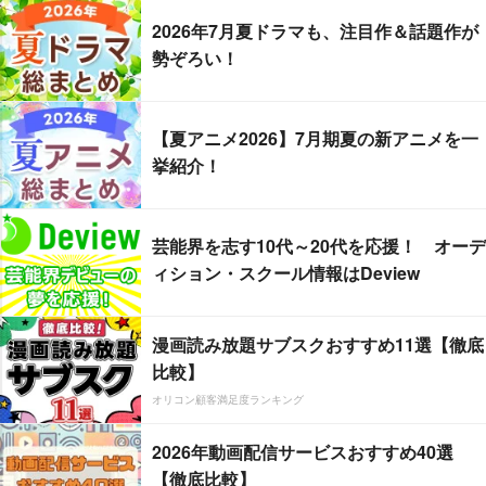
2026年7月夏ドラマも、注目作＆話題作が
勢ぞろい！
【夏アニメ2026】7月期夏の新アニメを一
挙紹介！
芸能界を志す10代～20代を応援！ オーデ
ィション・スクール情報はDeview
漫画読み放題サブスクおすすめ11選【徹底
比較】
オリコン顧客満足度ランキング
2026年動画配信サービスおすすめ40選
【徹底比較】