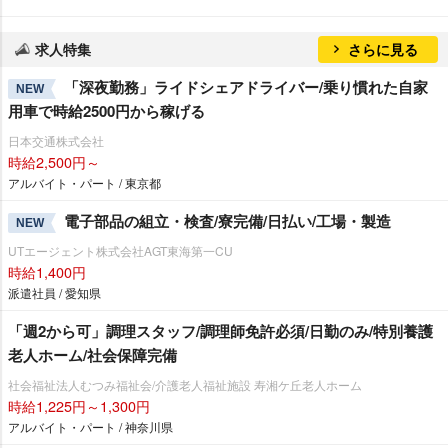
求人特集
さらに見る
「深夜勤務」ライドシェアドライバー/乗り慣れた自家
NEW
用車で時給2500円から稼げる
日本交通株式会社
時給2,500円～
アルバイト・パート / 東京都
電子部品の組立・検査/寮完備/日払い/工場・製造
NEW
UTエージェント株式会社AGT東海第一CU
時給1,400円
派遣社員 / 愛知県
「週2から可」調理スタッフ/調理師免許必須/日勤のみ/特別養護
老人ホーム/社会保障完備
社会福祉法人むつみ福祉会/介護老人福祉施設 寿湘ケ丘老人ホーム
時給1,225円～1,300円
アルバイト・パート / 神奈川県