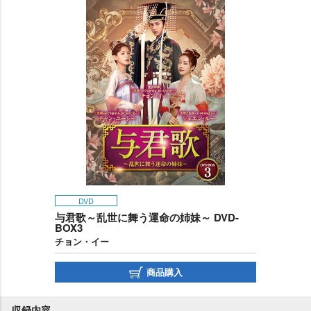
DVD
与君歌～乱世に舞う運命の姉妹～ DVD-
BOX3
チョン・イー
商品購入
収録内容