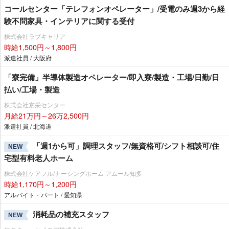
コールセンター「テレフォンオペレーター」/受電のみ週3から経
験不問家具・インテリアに関する受付
株式会社ラブキャリア
時給1,500円～1,800円
派遣社員 / 大阪府
「寮完備」半導体製造オペレーター/即入寮/製造・工場/日勤/日
払い/工場・製造
株式会社京栄センター
月給21万円～26万2,500円
派遣社員 / 北海道
「週1から可」調理スタッフ/無資格可/シフト相談可/住
NEW
宅型有料老人ホーム
株式会社ケアフル/ナーシングホーム アムール知多
時給1,170円～1,200円
アルバイト・パート / 愛知県
消耗品の補充スタッフ
NEW