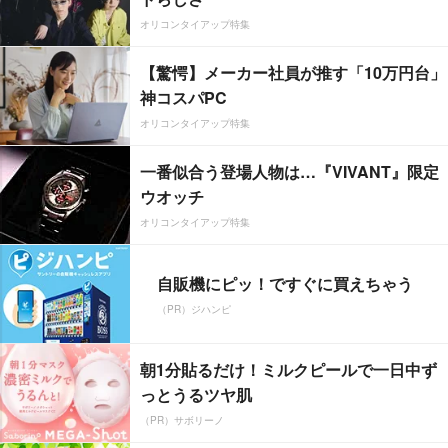
オリコンタイアップ特集
【驚愕】メーカー社員が推す「10万円台」
神コスパPC
オリコンタイアップ特集
一番似合う登場人物は…『VIVANT』限定
ウオッチ
オリコンタイアップ特集
自販機にピッ！ですぐに買えちゃう
（PR）ジハンピ
朝1分貼るだけ！ミルクピールで一日中ず
っとうるツヤ肌
（PR）サボリーノ