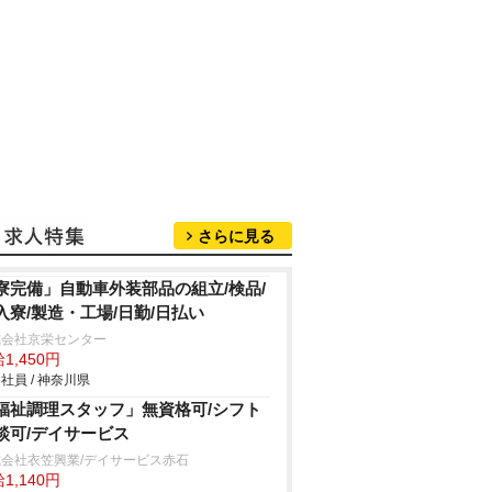
さらに見る
寮完備」自動車外装部品の組立/検品/
入寮/製造・工場/日勤/日払い
式会社京栄センター
1,450円
社員 / 神奈川県
福祉調理スタッフ」無資格可/シフト
談可/デイサービス
会社衣笠興業/デイサービス赤石
1,140円