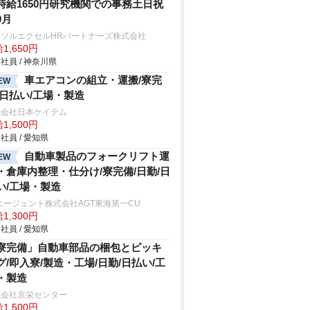
時給1650円研究機関での事務土日祝
9月
ーソルエクセルHRパートナーズ株式会社
1,650円
社員 / 神奈川県
車エアコンの組立・運搬/寮完
EW
/日払い/工場・製造
式会社日本ケイテム
1,500円
社員 / 愛知県
自動車製品のフォークリフト運
EW
・倉庫内整理・仕分け/寮完備/日勤/日
い/工場・製造
エージェント株式会社AGT東海第一CU
1,300円
社員 / 愛知県
寮完備」自動車部品の梱包とピッキ
グ/即入寮/製造・工場/日勤/日払い/工
・製造
式会社京栄センター
1,500円