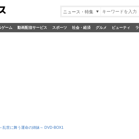
ニュース・特集
&ゲーム
動画配信サービス
スポーツ
社会・経済
グルメ
ビューティ
ラ
～乱世に舞う運命の姉妹～ DVD-BOX1