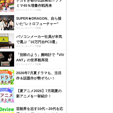
デカすぎ都市伝説発生!?ファ
ミマ45％増量作戦再来
オリコンタイアップ特集
SUPER★DRAGON、自ら描
いた”レトロフューチャー”
オリコンタイアップ特集
パソコンメーカー社員が本気
で選ぶ「10万円台PC3選」
オリコンタイアップ特集
「別班のよう」腕時計で『VIV
ANT』の世界観再現
オリコンタイアップ特集
2026年7月夏ドラマも、注目
作＆話題作が勢ぞろい！
【夏アニメ2026】7月期夏の
新アニメを一挙紹介！
芸能界を志す10代～20代を応