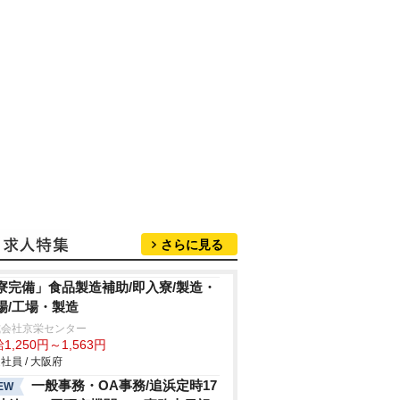
さらに見る
寮完備」食品製造補助/即入寮/製造・
場/工場・製造
式会社京栄センター
1,250円～1,563円
社員 / 大阪府
一般事務・OA事務/追浜定時17
EW