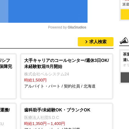
派遣
Powered by 
GliaStudios
求人検索
M
u
茶
t
違
/シフ
大手キャリアのコールセンター/週休3日OK/
オ
会保障完
未経験歓迎/9月開始
e
株式会社ベルシステム24
時給1,500円
アルバイト・パート / 契約社員 / 北海道
運搬/
歯科助手/未経験OK・ブランクOK
医療法人社団S.D.C
時給1,350円～1,400円
CU