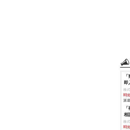
「
即
株
時給
派遣
「
相
株式
時給