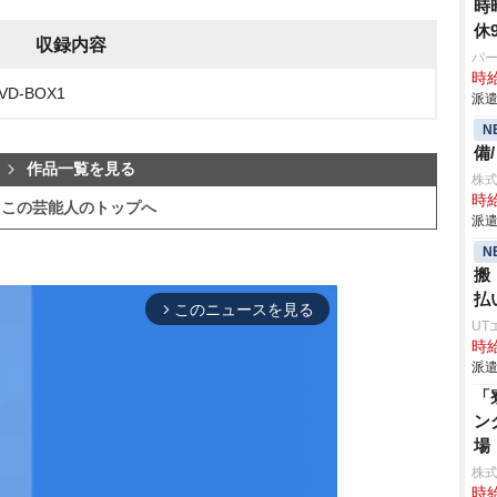
時
休
収録内容
パ
時給
D-BOX1
派遣
N
備
作品一覧を見る
株
時給
この芸能人のトップへ
派遣
N
搬
払
このニュースを見る
arrow_forward_ios
UT
時給
派遣
「
ン
場
株
時給