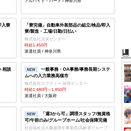
アルバイト・パート / 神奈川県
即入寮
「寮完備」自動車外装部品の組立/検品/即入
寮/製造・工場/日勤/日払い
株式会社京栄センター
時給1,450円
派遣社員 / 神奈川県
ト相談
一般事務・OA事務/事務長期システ
NEW
ムへの入力業務高槻市
株式会社ロフティー 採用センター
時給1,480円～1,850円
派遣社員 / 大阪府
「週3から可」調理スタッフ/無資格
NEW
可/午前のみ/グループホーム/社会保障完備
社会福祉法人蘭越厚生事業団/高齢者グループ