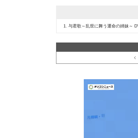
1. 与君歌～乱世に舞う運命の姉妹～ DV