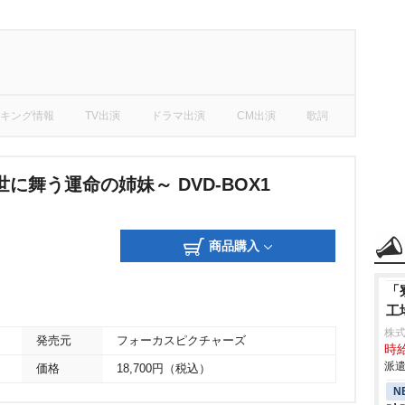
キング情報
TV出演
ドラマ出演
CM出演
歌詞
に舞う運命の姉妹～ DVD-BOX1
商品購入
「
工
株
発売元
フォーカスピクチャーズ
時給
派遣
価格
18,700円（税込）
N