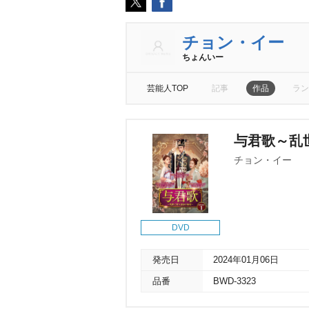
チョン・イー
ちょんいー
芸能人TOP
記事
作品
ラン
与君歌～乱世
チョン・イー
DVD
発売日
2024年01月06日
品番
BWD-3323