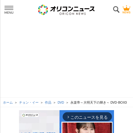
ホーム
チョン・イー
作品
DVD
永楽帝～大明天下の輝き～ DVD-BOX3
このニュースを見る
arrow_forward_ios