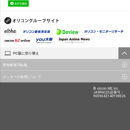
PC版に切り替え
禁無断複写転載
クッキーの使用について
© oricon ME inc.
JASRAC許諾番号：
9009642140Y38026