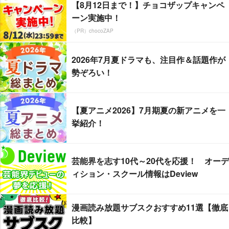
【8月12日まで！】チョコザップキャンペ
ーン実施中！
（PR）chocoZAP
2026年7月夏ドラマも、注目作＆話題作が
勢ぞろい！
【夏アニメ2026】7月期夏の新アニメを一
挙紹介！
芸能界を志す10代～20代を応援！ オーデ
ィション・スクール情報はDeview
漫画読み放題サブスクおすすめ11選【徹底
比較】