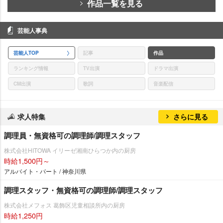
作品一覧を見る
芸能人事典
芸能人TOP
記事
作品
ランキング情報
TV出演
ドラマ出演
CM出演
歌詞
音楽配信
求人特集
さらに見る
調理員・無資格可の調理師/調理スタッフ
株式会社HITOWA イリーゼ湘南ひらつか内の厨房
時給1,500円～
アルバイト・パート / 神奈川県
調理スタッフ・無資格可の調理師/調理スタッフ
株式会社メフォス 葛飾区児童相談所内の厨房
時給1,250円