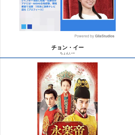
Powered by 
GliaStudios
チョン・イー
M
ちょんいー
u
t
e