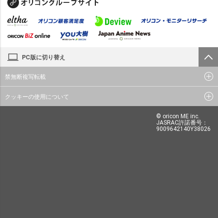
PC版に切り替え
禁無断複写転載
クッキーの使用について
© oricon ME inc.
JASRAC許諾番号：
9009642140Y38026