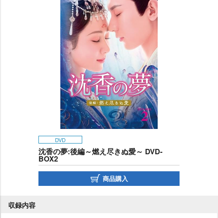
DVD
沈香の夢:後編～燃え尽きぬ愛～ DVD-
BOX2
商品購入
収録内容