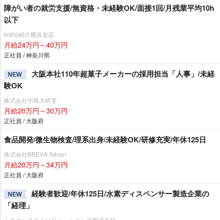
障がい者の就労支援/無資格・未経験OK/面接1回/月残業平均10h
以下
kotrio紹介横浜支店
月給24万円～40万円
正社員 / 神奈川県
大阪本社110年超菓子メーカーの採用担当「人事」/未経
NEW
験OK
株式会社中島大祥堂
月給20万円～30万円
正社員 / 大阪府
食品開発/微生物検査/理系出身/未経験OK/研修充実/年休125日
株式会社BREXA Advan
月給20万円～34万円
正社員 / 大阪府
経験者歓迎/年休125日/水素ディスペンサー製造企業の
NEW
「経理」
トキコシステムソリューションズ株式会社