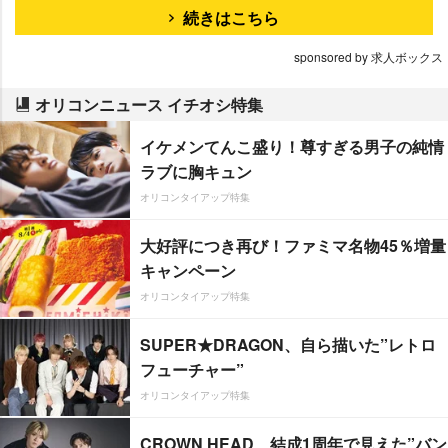
続きはこちら
sponsored by 求人ボックス
オリコンニュース イチオシ特集
イケメンてんこ盛り！尊すぎる男子の純情
ラブに胸キュン
オリコンタイアップ特集
大好評につき再び！ファミマ名物45％増量
キャンペーン
オリコンタイアップ特集
SUPER★DRAGON、自ら描いた”レトロ
フューチャー”
オリコンタイアップ特集
CROWN HEAD、結成1周年で見えた”バン