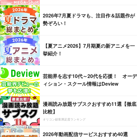
2026年7月夏ドラマも、注目作＆話題作が
勢ぞろい！
【夏アニメ2026】7月期夏の新アニメを一
挙紹介！
芸能界を志す10代～20代を応援！ オーデ
ィション・スクール情報はDeview
漫画読み放題サブスクおすすめ11選【徹底
比較】
オリコン顧客満足度ランキング
2026年動画配信サービスおすすめ40選