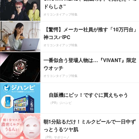
ドらしさ”
オリコンタイアップ特集
【驚愕】メーカー社員が推す「10万円台」
神コスパPC
オリコンタイアップ特集
一番似合う登場人物は…『VIVANT』限定
ウオッチ
オリコンタイアップ特集
自販機にピッ！ですぐに買えちゃう
（PR）ジハンピ
朝1分貼るだけ！ミルクピールで一日中ず
っとうるツヤ肌
（PR）サボリーノ