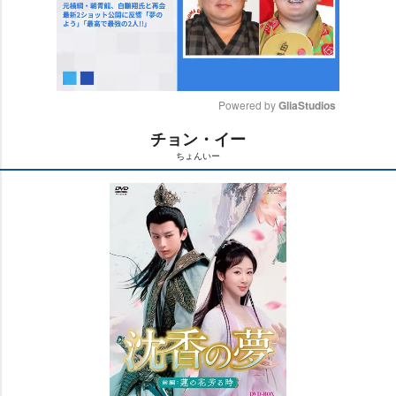
Powered by 
GliaStudios
チョン・イー
M
ちょんいー
u
t
e