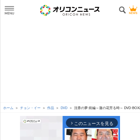
ホーム
チョン・イー
作品
DVD
沈香の夢:前編～蓮の花芳る時～ DVD-BOX
このニュースを見る
arrow_forward_ios