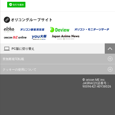
PC版に切り替え
禁無断複写転載
クッキーの使用について
© oricon ME inc.
JASRAC許諾番号：
9009642140Y38026