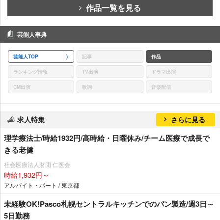
作品一覧を見る
芸能人事典
芸能人TOP
記事
作品
ランキング情報
TV出演
ドラマ出演
CM出演
歌詞
音楽配信
求人特集
さらに見る
理学療法士/時給1932円/高時給・日曜休み/チーム医療で成長で
きる老健
社会医療法人財団 仁医会
時給1,932円～
アルバイト・パート / 東京都
未経験OK!Pasco札幌セントラルキッチンでのパン製造/週3日～
5日勤務