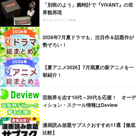
「別班のよう」腕時計で『VIVANT』の世
界観再現
オリコンタイアップ特集
2026年7月夏ドラマも、注目作＆話題作が
勢ぞろい！
【夏アニメ2026】7月期夏の新アニメを一
挙紹介！
芸能界を志す10代～20代を応援！ オーデ
ィション・スクール情報はDeview
漫画読み放題サブスクおすすめ11選【徹底
比較】