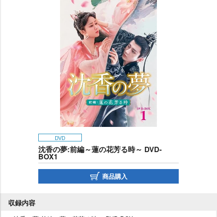
DVD
沈香の夢:前編～蓮の花芳る時～ DVD-
BOX1
商品購入
収録内容