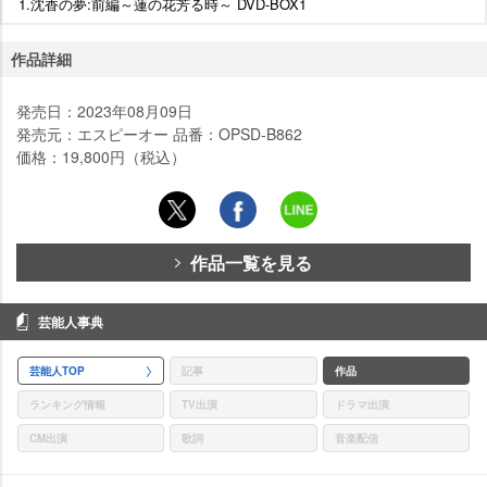
1.沈香の夢:前編～蓮の花芳る時～ DVD-BOX1
作品詳細
発売日：2023年08月09日
発売元：エスピーオー 品番：OPSD-B862
価格：19,800円（税込）
作品一覧を見る
芸能人事典
芸能人TOP
記事
作品
ランキング情報
TV出演
ドラマ出演
CM出演
歌詞
音楽配信