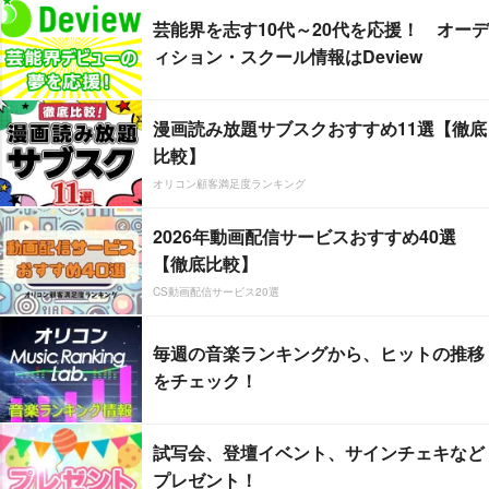
芸能界を志す10代～20代を応援！ オーデ
ィション・スクール情報はDeview
漫画読み放題サブスクおすすめ11選【徹底
比較】
オリコン顧客満足度ランキング
2026年動画配信サービスおすすめ40選
【徹底比較】
CS動画配信サービス20選
毎週の音楽ランキングから、ヒットの推移
をチェック！
試写会、登壇イベント、サインチェキなど
プレゼント！