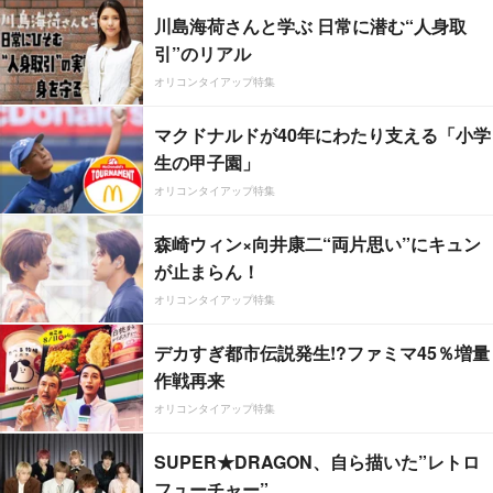
川島海荷さんと学ぶ 日常に潜む“人身取
引”のリアル
オリコンタイアップ特集
マクドナルドが40年にわたり支える「小学
生の甲子園」
オリコンタイアップ特集
森崎ウィン×向井康二“両片思い”にキュン
が止まらん！
オリコンタイアップ特集
デカすぎ都市伝説発生!?ファミマ45％増量
作戦再来
オリコンタイアップ特集
SUPER★DRAGON、自ら描いた”レトロ
フューチャー”