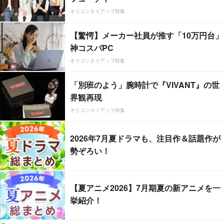
オリコンタイアップ特集
【驚愕】メーカー社員が推す「10万円台」
神コスパPC
オリコンタイアップ特集
「別班のよう」腕時計で『VIVANT』の世
界観再現
オリコンタイアップ特集
2026年7月夏ドラマも、注目作＆話題作が
勢ぞろい！
【夏アニメ2026】7月期夏の新アニメを一
挙紹介！