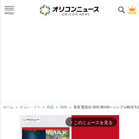
ホーム
チョン・イー
作品
DVD
長安 賢后伝 DVD-BOX3＜シンプルBOX 5
このニュースを見る
arrow_forward_ios