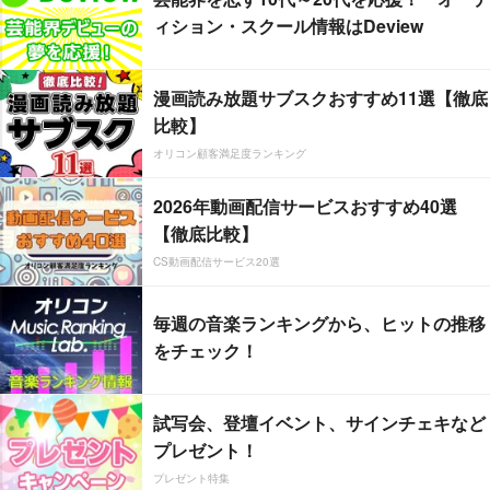
ィション・スクール情報はDeview
漫画読み放題サブスクおすすめ11選【徹底
比較】
オリコン顧客満足度ランキング
2026年動画配信サービスおすすめ40選
【徹底比較】
CS動画配信サービス20選
毎週の音楽ランキングから、ヒットの推移
をチェック！
試写会、登壇イベント、サインチェキなど
プレゼント！
プレゼント特集