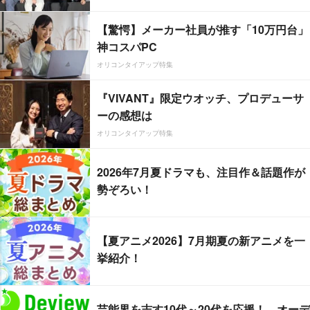
【驚愕】メーカー社員が推す「10万円台」
神コスパPC
オリコンタイアップ特集
『VIVANT』限定ウオッチ、プロデューサ
ーの感想は
オリコンタイアップ特集
2026年7月夏ドラマも、注目作＆話題作が
勢ぞろい！
【夏アニメ2026】7月期夏の新アニメを一
挙紹介！
芸能界を志す10代～20代を応援！ オーデ