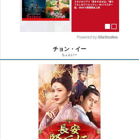
Powered by 
GliaStudios
チョン・イー
M
ちょんいー
u
t
e