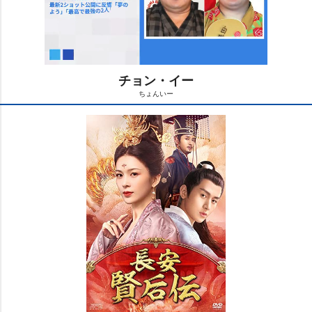
チョン・イー
ちょんいー
M
u
t
e