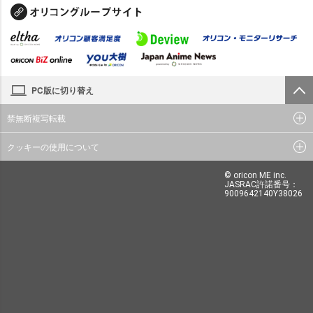
PC版に切り替え
禁無断複写転載
クッキーの使用について
© oricon ME inc.
JASRAC許諾番号：
9009642140Y38026