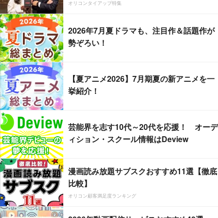
オリコンタイアップ特集
2026年7月夏ドラマも、注目作＆話題作が
勢ぞろい！
【夏アニメ2026】7月期夏の新アニメを一
挙紹介！
芸能界を志す10代～20代を応援！ オーデ
ィション・スクール情報はDeview
漫画読み放題サブスクおすすめ11選【徹底
比較】
オリコン顧客満足度ランキング