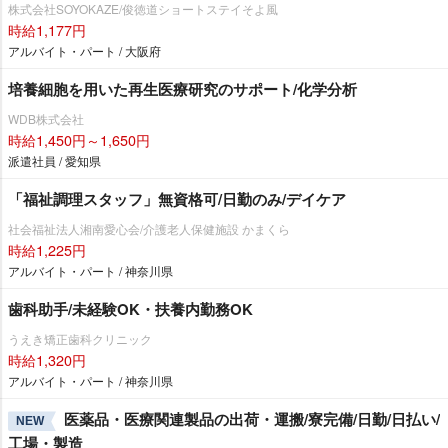
株式会社SOYOKAZE/俊徳道ショートステイそよ風
時給1,177円
アルバイト・パート / 大阪府
培養細胞を用いた再生医療研究のサポート/化学分析
WDB株式会社
時給1,450円～1,650円
派遣社員 / 愛知県
「福祉調理スタッフ」無資格可/日勤のみ/デイケア
社会福祉法人湘南愛心会/介護老人保健施設 かまくら
時給1,225円
アルバイト・パート / 神奈川県
歯科助手/未経験OK・扶養内勤務OK
うえき矯正歯科クリニック
時給1,320円
アルバイト・パート / 神奈川県
医薬品・医療関連製品の出荷・運搬/寮完備/日勤/日払い/
NEW
工場・製造