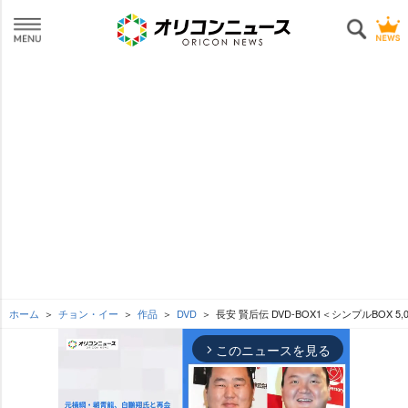
ホーム
チョン・イー
作品
DVD
長安 賢后伝 DVD-BOX1＜シンプルBOX 5
このニュースを見る
arrow_forward_ios