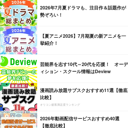
2026年7月夏ドラマも、注目作＆話題作が
勢ぞろい！
【夏アニメ2026】7月期夏の新アニメを一
挙紹介！
芸能界を志す10代～20代を応援！ オーデ
ィション・スクール情報はDeview
漫画読み放題サブスクおすすめ11選【徹底
比較】
オリコン顧客満足度ランキング
2026年動画配信サービスおすすめ40選
【徹底比較】