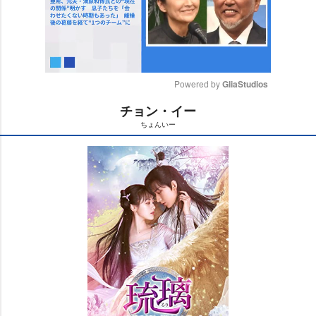
Powered by 
GliaStudios
チョン・イー
M
ちょんいー
u
t
e