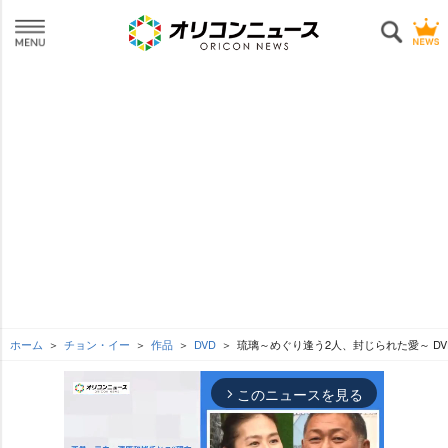
ホーム
チョン・イー
作品
DVD
琉璃～めぐり逢う2人、封じられた愛～ DVD
このニュースを見る
arrow_forward_ios