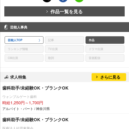
作品一覧を見る
芸能人事典
芸能人TOP
記事
作品
ランキング情報
TV出演
ドラマ出演
CM出演
歌詞
音楽配信
求人特集
さらに見る
歯科助手/未経験OK・ブランクOK
ウォンブルゲート歯科
時給1,250円～1,700円
アルバイト・パート / 神奈川県
歯科助手/未経験OK・ブランクOK
医療法人社団東興会