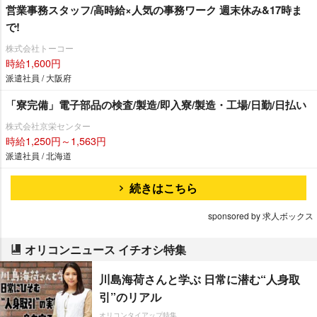
営業事務スタッフ/高時給×人気の事務ワーク 週末休み&17時ま
で!
株式会社トーコー
時給1,600円
派遣社員 / 大阪府
「寮完備」電子部品の検査/製造/即入寮/製造・工場/日勤/日払い
株式会社京栄センター
時給1,250円～1,563円
派遣社員 / 北海道
続きはこちら
sponsored by 求人ボックス
オリコンニュース イチオシ特集
川島海荷さんと学ぶ 日常に潜む“人身取
引”のリアル
オリコンタイアップ特集