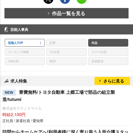
作品一覧を見る
芸能人事典
芸能人TOP
記事
作品
ランキング情報
TV出演
ドラマ出演
CM出演
歌詞
音楽配信
求人特集
さらに見る
寮費無料/トヨタ自動車 上郷工場で部品の組立製
NEW
造/tutumi
株式会社テクノスマイル
時給2,100円
正社員 / 派遣社員 / 愛知県
訪問からチームケアへ!利用者様に深く寄り添う入所介護スタッ