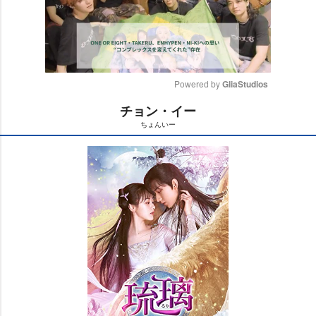
Powered by 
GliaStudios
チョン・イー
M
ちょんいー
u
t
e