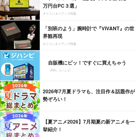
万円台PC３選」
オリコンタイアップ特集
「別班のよう」腕時計で『VIVANT』の世
界観再現
オリコンタイアップ特集
自販機にピッ！ですぐに買えちゃう
（PR）ジハンピ
2026年7月夏ドラマも、注目作＆話題作が
勢ぞろい！
【夏アニメ2026】7月期夏の新アニメを一
挙紹介！