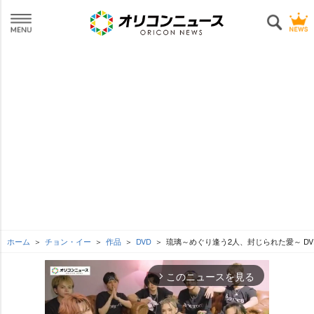
ホーム
チョン・イー
作品
DVD
琉璃～めぐり逢う2人、封じられた愛～ DVD
このニュースを見る
arrow_forward_ios