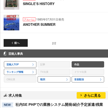
SINGLE’S HISTORY
1985年07月01日発売
アルバム
ANOTHER SUMMER
前へ
2/2
芸能人事典
芸能人TOP
記事
作品
ランキング情報
TV出演
ドラマ出演
CM出演
歌詞
音楽配信
求人特集
さらに見る
社内SE PHPでの業務システム開発/紹介予定派遣/残業
NEW