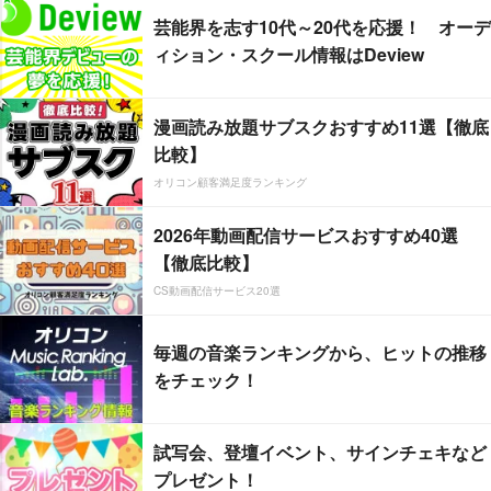
芸能界を志す10代～20代を応援！ オーデ
ィション・スクール情報はDeview
漫画読み放題サブスクおすすめ11選【徹底
比較】
オリコン顧客満足度ランキング
2026年動画配信サービスおすすめ40選
【徹底比較】
CS動画配信サービス20選
毎週の音楽ランキングから、ヒットの推移
をチェック！
試写会、登壇イベント、サインチェキなど
プレゼント！