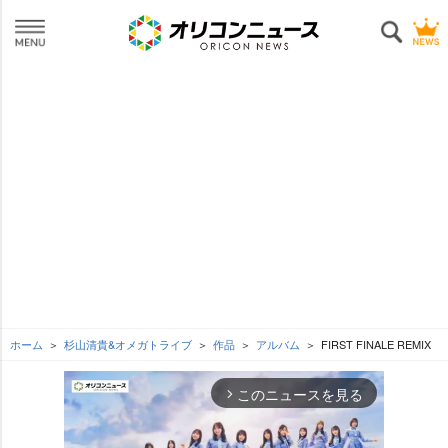
ホーム
杉山清貴&オメガトライブ
作品
アルバム
FIRST FINALE REMIX
このニュースを見る
arrow_forward_ios