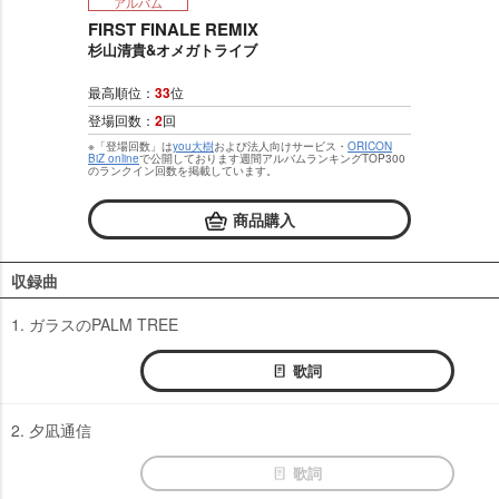
アルバム
FIRST FINALE REMIX
杉山清貴&オメガトライブ
最高順位：
33
位
登場回数：
2
回
※「登場回数」は
you大樹
および法人向けサービス・
ORICON
BiZ online
で公開しております週間アルバムランキングTOP300
のランクイン回数を掲載しています。
商品購入
収録曲
1. ガラスのPALM TREE
歌詞
2. 夕凪通信
歌詞