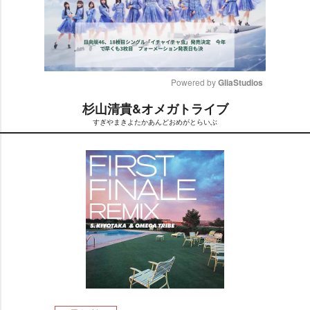
Powered by 
GliaStudios
杉山清貴&オメガトライブ
M
すぎやまきよたかあんどおめがとらいぶ
u
t
e