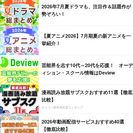
2026年7月夏ドラマも、注目作＆話題作が
勢ぞろい！
【夏アニメ2026】7月期夏の新アニメを一
挙紹介！
芸能界を志す10代～20代を応援！ オーデ
ィション・スクール情報はDeview
漫画読み放題サブスクおすすめ11選【徹底
比較】
オリコン顧客満足度ランキング
2026年動画配信サービスおすすめ40選
【徹底比較】