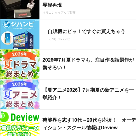
界観再現
オリコンタイアップ特集
自販機にピッ！ですぐに買えちゃう
（PR）ジハンピ
2026年7月夏ドラマも、注目作＆話題作が
勢ぞろい！
【夏アニメ2026】7月期夏の新アニメを一
挙紹介！
芸能界を志す10代～20代を応援！ オーデ
ィション・スクール情報はDeview