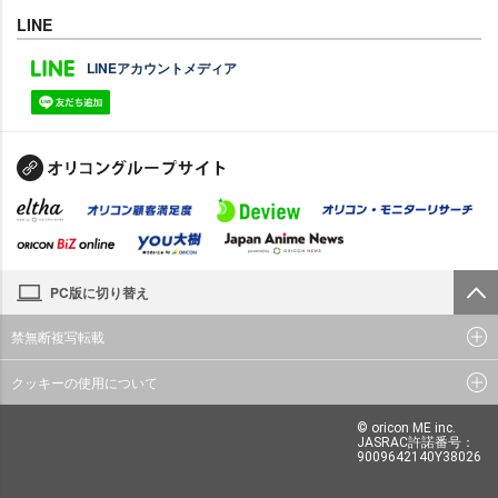
LINE
LINEアカウントメディア
PC版に切り替え
禁無断複写転載
クッキーの使用について
© oricon ME inc.
JASRAC許諾番号：
9009642140Y38026