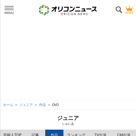
ホーム
ジュニア
作品
DVD
ジュニア
じゅにあ
芸能人TOP
記事
作品
ランキング
TV出演
CM出演