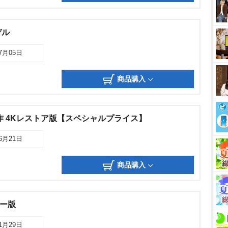
デル
07月05日
商品購入
作 4Kレストア版【スペシャルプライス】
06月21日
商品購入
ター版
11月29日