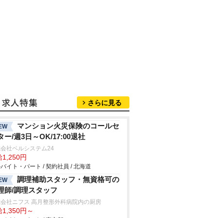
さらに見る
マンション火災保険のコールセ
EW
ター/週3日～OK/17:00退社
会社ベルシステム24
1,250円
バイト・パート / 契約社員 / 北海道
調理補助スタッフ・無資格可の
EW
理師/調理スタッフ
式会社ニフス 高月整形外科病院内の厨房
1,350円～