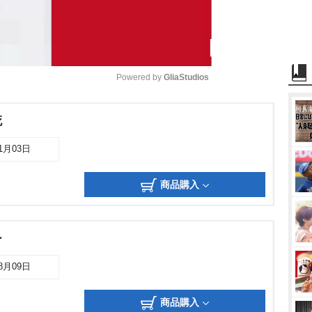
Powered by 
GliaStudios
M
死
u
11月03日
t
e
商品購入
ー
08月09日
商品購入