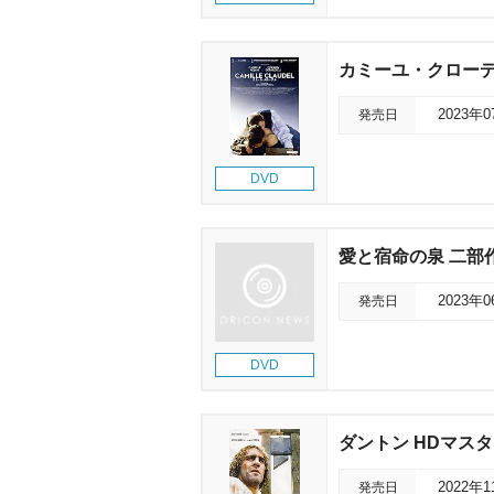
カミーユ・クロー
発売日
2023年
DVD
愛と宿命の泉 二部
発売日
2023年
DVD
ダントン HDマス
発売日
2022年