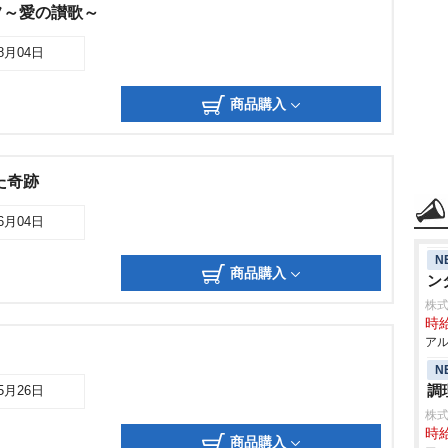
フ～愛の讃歌～
08月04日
商品購入
た奇跡
06月04日
N
商品購入
ン
株式
時給
アル
N
調
05月26日
株
時給
商品購入