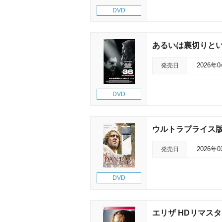
DVD
あるいは裏切りとい
発売日
2026年
DVD
ウルトラプライス版
発売日
2026年
DVD
エリザ HDリマス