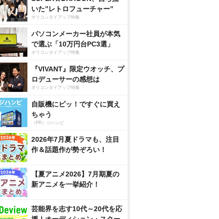
いた”レトロフューチャー”
オリコンタイアップ特集
パソコンメーカー社員が本気
で選ぶ「10万円台PC3選」
オリコンタイアップ特集
『VIVANT』限定ウオッチ、プ
ロデューサーの感想は
オリコンタイアップ特集
自販機にピッ！ですぐに買え
ちゃう
（PR）ジハンピ
2026年7月夏ドラマも、注目
作＆話題作が勢ぞろい！
【夏アニメ2026】7月期夏の
新アニメを一挙紹介！
芸能界を志す10代～20代を応