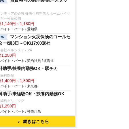
無資格可の調理師/調理スタッ
EW
ロンティアの介護 介護付有料老人ホームハイリ
イヤー松葉公園
1,140円～1,180円
バイト・パート / 愛知県
マンション火災保険のコールセ
EW
ター/週3日～OK/17:00退社
会社ベルシステム24
1,250円
バイト・パート / 契約社員 / 北海道
科助手/扶養内勤務OK・駅チカ
荻歯科医院
1,400円～1,800円
バイト・パート / 東京都
科助手/未経験OK・扶養内勤務OK
た歯科クリニック
1,250円
バイト・パート / 神奈川県
続きはこちら