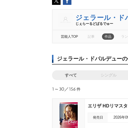
ジェラール・ド
じぇらーるどぱるでゅー
芸能人TOP
記事
作品
ラン
ジェラール・ドパルデューの
すべて
シングル
1～30／156
件
エリザ HDリマス
発売日
2026年