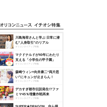
川島海荷さんと学ぶ 日常に潜
む“人身取引”のリアル
オリコンタイアップ特集
マクドナルドが40年にわたり
支える「小学生の甲子園」
オリコンタイアップ特集
森崎ウィン×向井康二“両片思
い”にキュンが止まらん！
オリコンタイアップ特集
デカすぎ都市伝説発生!?ファ
ミマ45％増量作戦再来
オリコンタイアップ特集
SUPER★DRAGON、自ら描