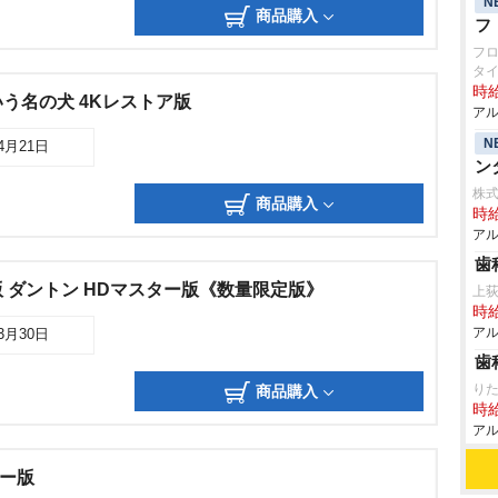
N
商品購入
フ
フ
タ
時給
う名の犬 4Kレストア版
アル
N
04月21日
ン
株式
商品購入
時給
アル
歯
 ダントン HDマスター版《数量限定版》
上
時給
アル
03月30日
歯
り
商品購入
時給
アル
ター版