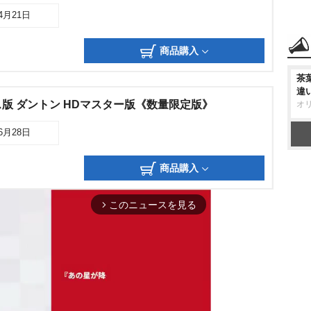
04月21日
商品購入
茶
違
版 ダントン HDマスター版《数量限定版》
オ
06月28日
商品購入
このニュースを見る
arrow_forward_ios