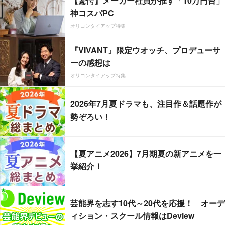
【驚愕】メーカー社員が推す「10万円台」
神コスパPC
オリコンタイアップ特集
『VIVANT』限定ウオッチ、プロデューサ
ーの感想は
オリコンタイアップ特集
2026年7月夏ドラマも、注目作＆話題作が
勢ぞろい！
【夏アニメ2026】7月期夏の新アニメを一
挙紹介！
芸能界を志す10代～20代を応援！ オーデ
ィション・スクール情報はDeview