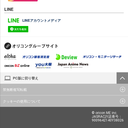
LINE
LINEアカウントメディア
PC版に切り替え
禁無断複写転載
クッキーの使用について
© oricon ME inc.
JASRAC許諾番号：
9009642140Y38026