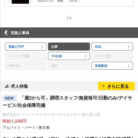
｜映画｜
2022-07-27
特集
1/1
芸能人事典
芸能人TOP
記事
作品
ランキング情報
TV出演
ドラマ出演
CM出演
歌詞
音楽配信
求人特集
さらに見る
「週2から可」調理スタッフ/無資格可/日勤のみ/デイサ
NEW
ービス/社会保障完備
株式会社ティーシーエス/デイサービスセンター 友の里三田
時給1,226円
アルバイト・パート / 東京都