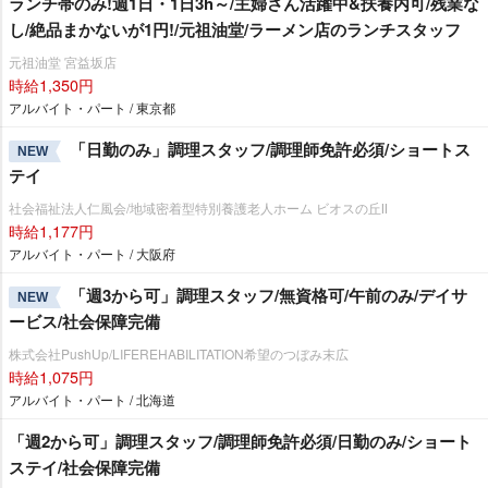
ランチ帯のみ!週1日・1日3h～/主婦さん活躍中&扶養内可/残業な
し/絶品まかないが1円!/元祖油堂/ラーメン店のランチスタッフ
元祖油堂 宮益坂店
時給1,350円
アルバイト・パート / 東京都
「日勤のみ」調理スタッフ/調理師免許必須/ショートス
NEW
テイ
社会福祉法人仁風会/地域密着型特別養護老人ホーム ビオスの丘Ⅱ
時給1,177円
アルバイト・パート / 大阪府
「週3から可」調理スタッフ/無資格可/午前のみ/デイサ
NEW
ービス/社会保障完備
株式会社PushUp/LIFEREHABILITATION希望のつぼみ末広
時給1,075円
アルバイト・パート / 北海道
「週2から可」調理スタッフ/調理師免許必須/日勤のみ/ショート
ステイ/社会保障完備