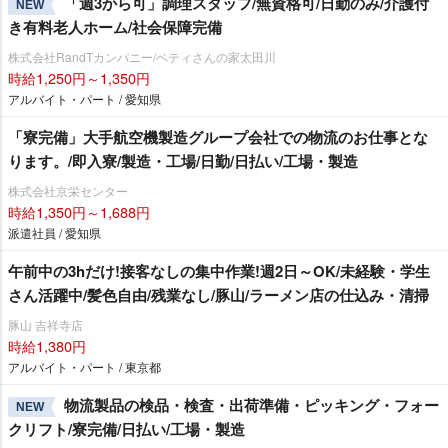
「週3から可」調理スタッフ/無資格可/日勤のみ/介護付
NEW
き有料老人ホーム/社会保障完備
株式会社RandTカンパニー/ベティさんの家太田川
時給1,250円～1,350円
アルバイト・パート / 愛知県
「寮完備」大手航空機製造グループ会社での物流のお仕事とな
ります。/即入寮/製造・工場/日勤/日払い/工場・製造
株式会社京栄センター
時給1,350円～1,688円
派遣社員 / 愛知県
午前中の3hだけ!接客なしの集中作業!週2日～OK/未経験・学生
さん活躍中/髪色自由/残業なし/豚山/ラーメン店の仕込み・清掃
豚山 吉祥寺店
時給1,380円
アルバイト・パート / 東京都
物流製品の検品・検査・出荷準備・ピッキング・フォー
NEW
クリフト/寮完備/日払い/工場・製造