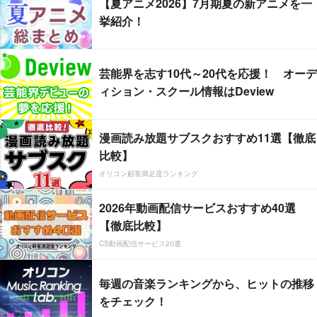
【夏アニメ2026】7月期夏の新アニメを一
挙紹介！
芸能界を志す10代～20代を応援！ オーデ
ィション・スクール情報はDeview
漫画読み放題サブスクおすすめ11選【徹底
比較】
オリコン顧客満足度ランキング
2026年動画配信サービスおすすめ40選
【徹底比較】
CS動画配信サービス20選
毎週の音楽ランキングから、ヒットの推移
をチェック！