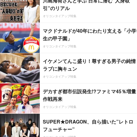
川島海荷さんと学ぶ 日常に潜む“人身取
引”のリアル
オリコンタイアップ特集
マクドナルドが40年にわたり支える「小学
生の甲子園」
オリコンタイアップ特集
イケメンてんこ盛り！尊すぎる男子の純情
ラブに胸キュン
オリコンタイアップ特集
デカすぎ都市伝説発生!?ファミマ45％増量
作戦再来
オリコンタイアップ特集
SUPER★DRAGON、自ら描いた”レトロ
フューチャー”