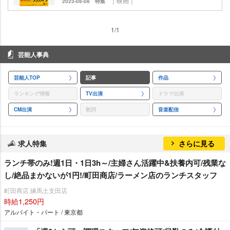
｜映画｜
2023-08-08
特集
1/1
芸能人事典
芸能人TOP
記事
作品
ランキング情報
TV出演
ドラマ出演
CM出演
歌詞
音楽配信
求人特集
さらに見る
ランチ帯のみ!週1日・1日3h～/主婦さん活躍中&扶養内可/残業な
し/絶品まかないが1円!/町田商店/ラーメン店のランチスタッフ
町田商店 練馬土支田店
時給1,250円
アルバイト・パート / 東京都