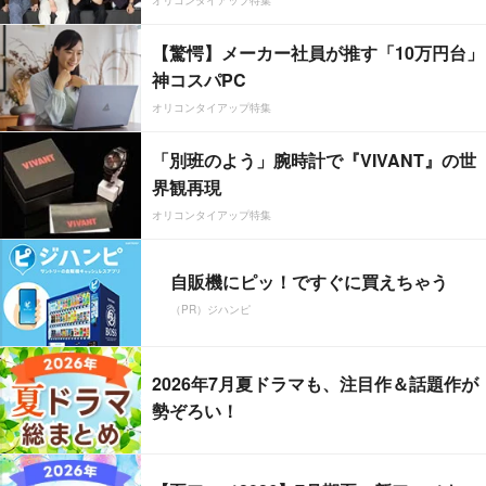
オリコンタイアップ特集
【驚愕】メーカー社員が推す「10万円台」
神コスパPC
オリコンタイアップ特集
「別班のよう」腕時計で『VIVANT』の世
界観再現
オリコンタイアップ特集
自販機にピッ！ですぐに買えちゃう
（PR）ジハンピ
2026年7月夏ドラマも、注目作＆話題作が
勢ぞろい！