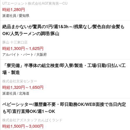
UTエージェント株式会社AGT東海第一CU
時給1,280円
派遣社員 / 愛知県
絶品まかないが驚異の1円/週1&3h～/残業なし/髪色自由!金髪も
OK/人気ラーメンの調理/豚山
豚山 十三東口店
時給1,300円～1,625円
アルバイト・パート / 大阪府
「寮完備」半導体の組立検査/即入寮/製造・工場/日勤/日払い/工
場・製造
株式会社京栄センター
時給1,320円～1,650円
派遣社員 / 北海道
ベビーシッター/履歴書不要・即日勤務OK/WEB面接で当日内定
も可/直行直帰OK/週1～OK
株式会社アズスタッフ わんぱくランド
時給1,500円～3,000円