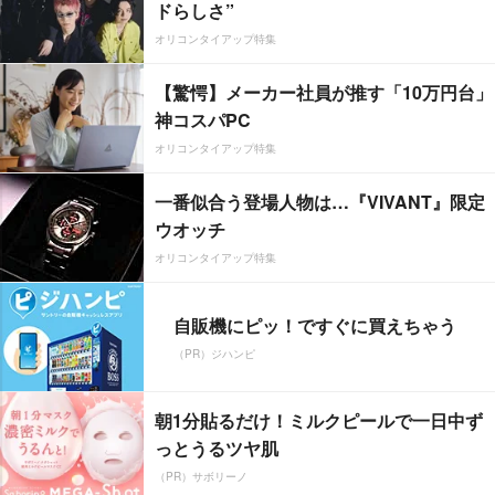
ドらしさ”
オリコンタイアップ特集
【驚愕】メーカー社員が推す「10万円台」
神コスパPC
オリコンタイアップ特集
一番似合う登場人物は…『VIVANT』限定
ウオッチ
オリコンタイアップ特集
自販機にピッ！ですぐに買えちゃう
（PR）ジハンピ
朝1分貼るだけ！ミルクピールで一日中ず
っとうるツヤ肌
（PR）サボリーノ