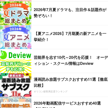
2026年7月夏ドラマも、注目作＆話題作が
勢ぞろい！
【夏アニメ2026】7月期夏の新アニメを一
挙紹介！
芸能界を志す10代～20代を応援！ オーデ
ィション・スクール情報はDeview
漫画読み放題サブスクおすすめ11選【徹底
比較】
オリコン顧客満足度ランキング
2026年動画配信サービスおすすめ40選