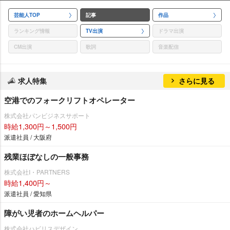
芸能人TOP
記事
作品
ランキング情報
TV出演
ドラマ出演
CM出演
歌詞
音楽配信
求人特集
さらに見る
空港でのフォークリフトオペレーター
株式会社パンビジネスサポート
時給1,300円～1,500円
派遣社員 / 大阪府
残業ほぼなしの一般事務
株式会社I・PARTNERS
時給1,400円～
派遣社員 / 愛知県
障がい児者のホームヘルパー
株式会社ハビリスデザイン