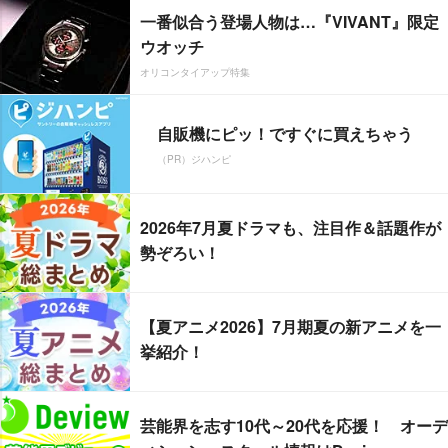
一番似合う登場人物は…『VIVANT』限定
ウオッチ
オリコンタイアップ特集
自販機にピッ！ですぐに買えちゃう
（PR）ジハンピ
2026年7月夏ドラマも、注目作＆話題作が
勢ぞろい！
【夏アニメ2026】7月期夏の新アニメを一
挙紹介！
芸能界を志す10代～20代を応援！ オーデ