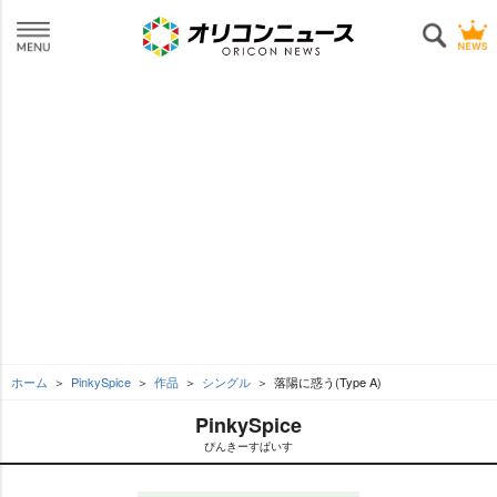
ホーム
PinkySpice
作品
シングル
落陽に惑う(Type A)
PinkySpice
ぴんきーすぱいす