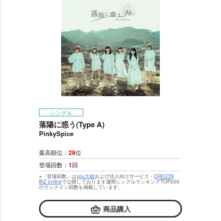
シングル
落陽に惑う(Type A)
PinkySpice
最高順位：
28
位
登場回数：
1
回
※「登場回数」は
you大樹
および法人向けサービス・
ORICON
BiZ online
で公開しております週間シングルランキングTOP200
のランクイン回数を掲載しています。
商品購入