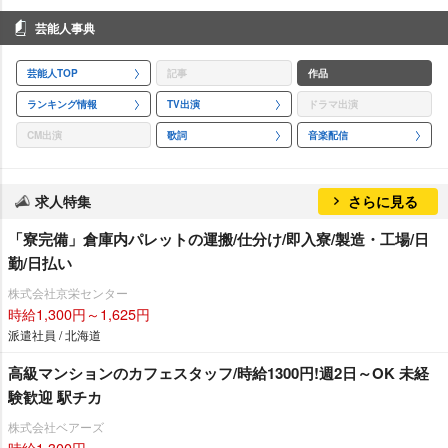
芸能人事典
芸能人TOP
記事
作品
ランキング情報
TV出演
ドラマ出演
CM出演
歌詞
音楽配信
求人特集
さらに見る
「寮完備」倉庫内パレットの運搬/仕分け/即入寮/製造・工場/日
勤/日払い
株式会社京栄センター
時給1,300円～1,625円
派遣社員 / 北海道
高級マンションのカフェスタッフ/時給1300円!週2日～OK 未経
験歓迎 駅チカ
株式会社ベアーズ
時給1,300円～