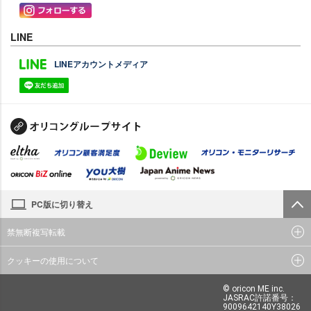
LINE
LINEアカウントメディア
PC版に切り替え
禁無断複写転載
クッキーの使用について
© oricon ME inc.
JASRAC許諾番号：
9009642140Y38026