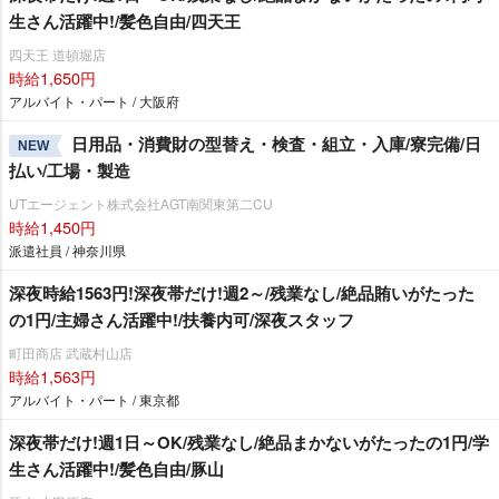
生さん活躍中!/髪色自由/四天王
四天王 道頓堀店
時給1,650円
アルバイト・パート / 大阪府
日用品・消費財の型替え・検査・組立・入庫/寮完備/日
NEW
払い/工場・製造
UTエージェント株式会社AGT南関東第二CU
時給1,450円
派遣社員 / 神奈川県
深夜時給1563円!深夜帯だけ!週2～/残業なし/絶品賄いがたった
の1円/主婦さん活躍中!/扶養内可/深夜スタッフ
町田商店 武蔵村山店
時給1,563円
アルバイト・パート / 東京都
深夜帯だけ!週1日～OK/残業なし/絶品まかないがたったの1円/学
生さん活躍中!/髪色自由/豚山