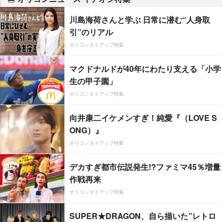
川島海荷さんと学ぶ 日常に潜む“人身取
引”のリアル
オリコンタイアップ特集
マクドナルドが40年にわたり支える「小学
生の甲子園」
オリコンタイアップ特集
向井康二イケメンすぎ！純愛『（LOVE S
ONG）』
オリコンタイアップ特集
デカすぎ都市伝説発生!?ファミマ45％増量
作戦再来
オリコンタイアップ特集
SUPER★DRAGON、自ら描いた”レトロ