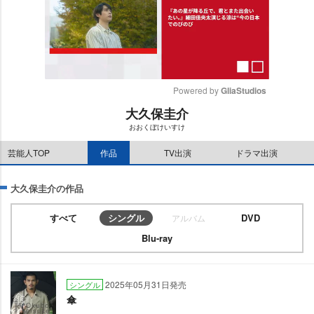
Powered by 
GliaStudios
大久保圭介
M
おおくぼけいすけ
u
t
芸能人TOP
作品
TV出演
ドラマ出演
e
大久保圭介の作品
すべて
シングル
DVD
アルバム
Blu-ray
2025年05月31日発売
シングル
傘