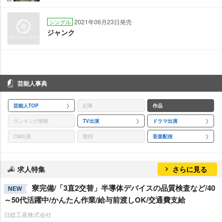
2021年06月23日発売
シングル
ジャンク
芸能人事典
芸能人TOP
記事
作品
ランキング情報
TV出演
ドラマ出演
CM出演
歌詞
音楽配信
求人特集
さらに見る
寮完備/「3直2交替」半導体デバイスの品質検査など/40
NEW
～50代活躍中/かんたん作業/給与前渡しOK/交通費支給
日総工産株式会社