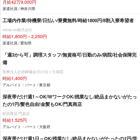
月給42万9,000円
派遣社員 / 神奈川県
工場内作業/待機寮/日払い/寮費無料/時給1800円/8割入寮希望者
move on株式会社
時給1,800円～2,250円
派遣社員 / 愛知県
「週3から可」調理スタッフ/無資格可/日勤のみ/病院/社会保障完
備
医療法人社団崎陽会/日の出ヶ丘病院
時給1,400円
アルバイト・パート / 東京都
深夜帯だけ!週1～OK/WワークOK/残業なし/絶品まかないがたっ
たの1円/髪色自由!金髪もOK/門真商店
町田商店 門真店
時給1,525円
アルバイト・パート / 大阪府
深夜帯だけ!週1日～OK/残業なし/絶品まかないがたったの1円/学