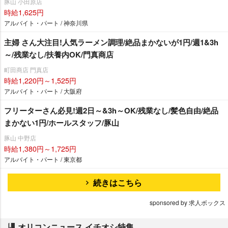
豚山 小田原店
時給1,625円
アルバイト・パート / 神奈川県
主婦 さん大注目!人気ラーメン調理/絶品まかないが1円/週1&3h
～/残業なし/扶養内OK/門真商店
町田商店 門真店
時給1,220円～1,525円
アルバイト・パート / 大阪府
フリーターさん必見!週2日～&3h～OK/残業なし/髪色自由/絶品
まかない1円/ホールスタッフ/豚山
豚山 中野店
時給1,380円～1,725円
アルバイト・パート / 東京都
続きはこちら
sponsored by 求人ボックス
オリコンニュース イチオシ特集