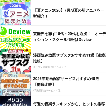
【夏アニメ2026】7月期夏の新アニメを一
挙紹介！
芸能界を志す10代～20代を応援！ オーデ
ィション・スクール情報はDeview
漫画読み放題サブスクおすすめ11選【徹底
比較】
オリコン顧客満足度ランキング
2026年動画配信サービスおすすめ40選
【徹底比較】
CS動画配信サービス20選
毎週の音楽ランキングから、ヒットの推移