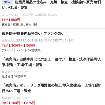
建築用製品の仕込み・充填・検査・機械操作/寮完備/日
NEW
払い/工場・製造
UTエージェント株式会社AGT南関東第二CU
時給1,500円
正社員 / 派遣社員 / 神奈川県
歯科助手/扶養内勤務OK・ブランクOK
医療法人社団PRECIOUS.SMILE MOMO DENTAL CLINIC
時給1,300円～1,500円
アルバイト・パート / 神奈川県
「寮完備」自動車用ばねの加工・組付け・検査・洗浄作業/即入
寮/製造・工場/工場・製造
株式会社京栄センター
派遣社員 / 神奈川県
「寮完備」ポテトサラダ用野菜の加工/即入寮/製造・工場/日勤/
日払い/工場・製造
株式会社京栄センター
時給1,100円～1,375円