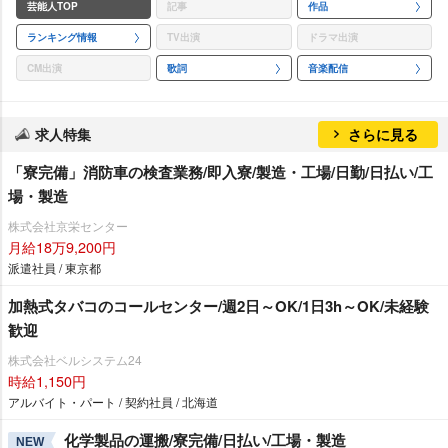
芸能人TOP
記事
作品
ランキング情報
TV出演
ドラマ出演
CM出演
歌詞
音楽配信
求人特集
さらに見る
「寮完備」消防車の検査業務/即入寮/製造・工場/日勤/日払い/工
場・製造
株式会社京栄センター
月給18万9,200円
派遣社員 / 東京都
加熱式タバコのコールセンター/週2日～OK/1日3h～OK/未経験
歓迎
株式会社ベルシステム24
時給1,150円
アルバイト・パート / 契約社員 / 北海道
化学製品の運搬/寮完備/日払い/工場・製造
NEW