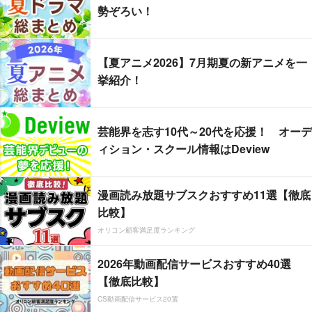
勢ぞろい！
【夏アニメ2026】7月期夏の新アニメを一
挙紹介！
芸能界を志す10代～20代を応援！ オーデ
ィション・スクール情報はDeview
漫画読み放題サブスクおすすめ11選【徹底
比較】
オリコン顧客満足度ランキング
2026年動画配信サービスおすすめ40選
【徹底比較】
CS動画配信サービス20選