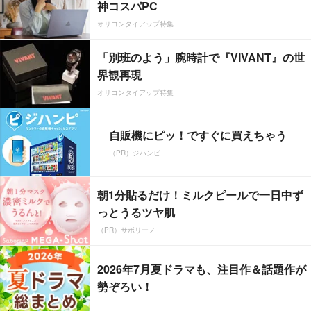
神コスパPC
オリコンタイアップ特集
「別班のよう」腕時計で『VIVANT』の世
界観再現
オリコンタイアップ特集
自販機にピッ！ですぐに買えちゃう
（PR）ジハンピ
朝1分貼るだけ！ミルクピールで一日中ず
っとうるツヤ肌
（PR）サボリーノ
2026年7月夏ドラマも、注目作＆話題作が
勢ぞろい！