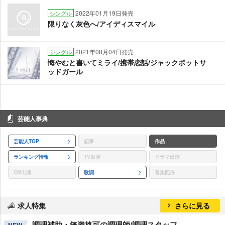
2022年01月19日発売
シングル
限りなく灰色へ/アイディスマイル
2021年08月04日発売
シングル
悔やむと書いてミライ/携帯恋話/ジャックポットサ
ッドガール
芸能人事典
芸能人TOP
記事
作品
ランキング情報
TV出演
ドラマ出演
CM出演
歌詞
音楽配信
求人特集
さらに見る
調理補助・無資格可の調理師/調理スタッフ