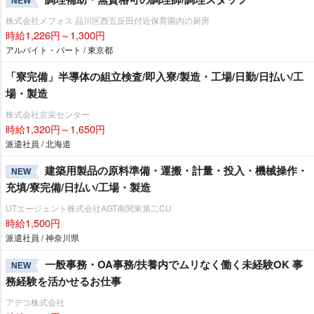
NEW
株式会社メフォス 品川区西五反田付近保育園内の厨房
時給1,226円～1,300円
アルバイト・パート / 東京都
「寮完備」半導体の組立検査/即入寮/製造・工場/日勤/日払い/工
場・製造
株式会社京栄センター
時給1,320円～1,650円
派遣社員 / 北海道
建築用製品の原料準備・運搬・計量・投入・機械操作・
NEW
充填/寮完備/日払い/工場・製造
UTエージェント株式会社AGT南関東第二CU
時給1,500円
派遣社員 / 神奈川県
一般事務・OA事務/扶養内でムリなく働く未経験OK 事
NEW
務経験を活かせるお仕事
アデコ株式会社