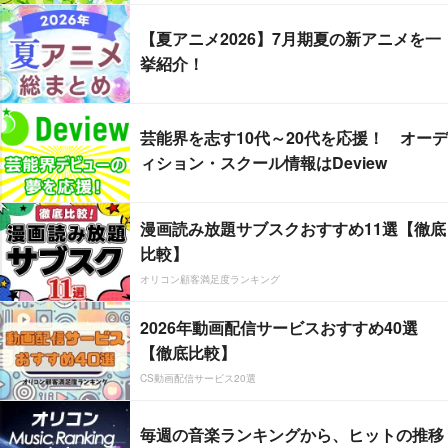
【夏アニメ2026】7月期夏の新アニメを一
挙紹介！
芸能界を志す10代～20代を応援！ オーデ
ィション・スクール情報はDeview
漫画読み放題サブスクおすすめ11選【徹底
比較】
オリコン顧客満足度ランキング
2026年動画配信サービスおすすめ40選
【徹底比較】
CS動画配信サービス20選
毎週の音楽ランキングから、ヒットの推移