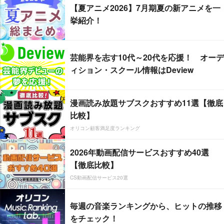
【夏アニメ2026】7月期夏の新アニメを一
挙紹介！
芸能界を志す10代～20代を応援！ オーデ
ィション・スクール情報はDeview
漫画読み放題サブスクおすすめ11選【徹底
比較】
オリコン顧客満足度ランキング
2026年動画配信サービスおすすめ40選
【徹底比較】
CS動画配信サービス20選
毎週の音楽ランキングから、ヒットの推移
をチェック！