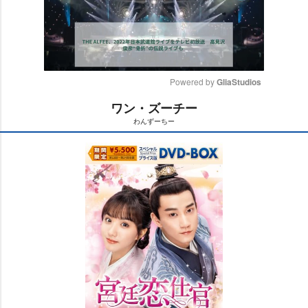
Powered by 
GliaStudios
ワン・ズーチー
M
わんずーちー
u
t
e