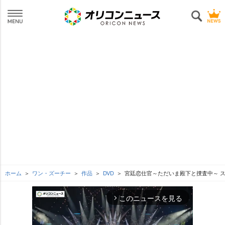
ホーム
ワン・ズーチー
作品
DVD
宮廷恋仕官～ただいま殿下と捜査中～ スペ
このニュースを見る
arrow_forward_ios