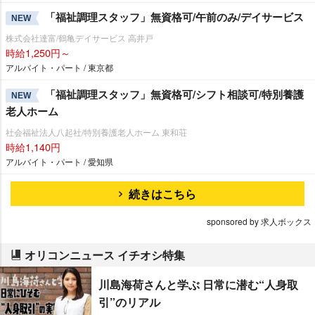
「福祉調理スタッフ」無資格可/午前のみ/デイサービス
NEW
株式会社達富/鶴亀デイサービス 高井戸
時給1,250円～
アルバイト・パート / 東京都
「福祉調理スタッフ」無資格可/シフト相談可/特別養護
NEW
老人ホーム
社会福祉法人八起社/特別養護老人ホーム 東和荘
時給1,140円
アルバイト・パート / 愛知県
続きはこちら
sponsored by 求人ボックス
オリコンニュース イチオシ特集
川島海荷さんと学ぶ 日常に潜む“人身取
引”のリアル