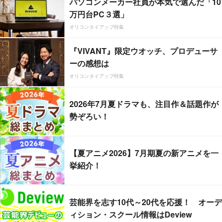
パソコンメーカー社員が本気で選んだ「10
万円台PC３選」
オリコンタイアップ特集
『VIVANT』限定ウオッチ、プロデューサ
ーの感想は
オリコンタイアップ特集
2026年7月夏ドラマも、注目作＆話題作が
勢ぞろい！
【夏アニメ2026】7月期夏の新アニメを一
挙紹介！
芸能界を志す10代～20代を応援！ オーデ
ィション・スクール情報はDeview