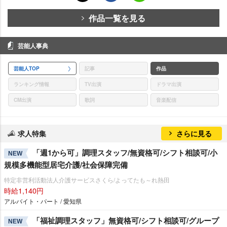
作品一覧を見る
芸能人事典
芸能人TOP
記事
作品
ランキング情報
TV出演
ドラマ出演
CM出演
歌詞
音楽配信
求人特集
さらに見る
「週1から可」調理スタッフ/無資格可/シフト相談可/小
NEW
規模多機能型居宅介護/社会保障完備
特定非営利活動法人介護サービスさくら/よってたも～れ熱田
時給1,140円
アルバイト・パート / 愛知県
「福祉調理スタッフ」無資格可/シフト相談可/グループ
NEW