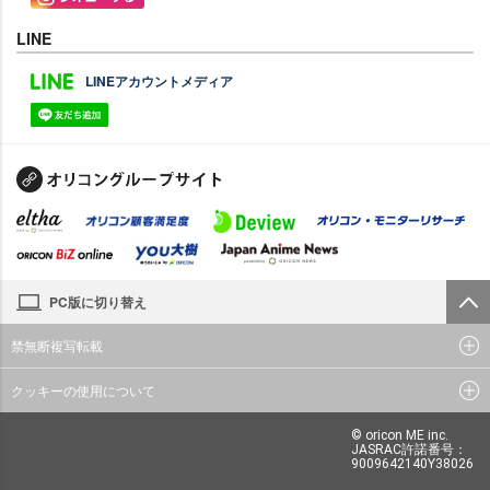
LINE
LINEアカウントメディア
PC版に切り替え
禁無断複写転載
クッキーの使用について
© oricon ME inc.
JASRAC許諾番号：
9009642140Y38026