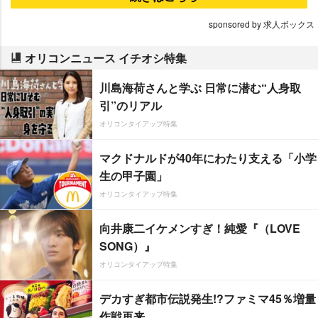
sponsored by 求人ボックス
オリコンニュース イチオシ特集
川島海荷さんと学ぶ 日常に潜む“人身取
引”のリアル
オリコンタイアップ特集
マクドナルドが40年にわたり支える「小学
生の甲子園」
オリコンタイアップ特集
向井康二イケメンすぎ！純愛『（LOVE
SONG）』
オリコンタイアップ特集
デカすぎ都市伝説発生!?ファミマ45％増量
作戦再来