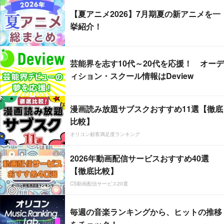
【夏アニメ2026】7月期夏の新アニメを一
挙紹介！
芸能界を志す10代～20代を応援！ オーデ
ィション・スクール情報はDeview
漫画読み放題サブスクおすすめ11選【徹底
比較】
オリコン顧客満足度ランキング
2026年動画配信サービスおすすめ40選
【徹底比較】
CS動画配信サービス20選
毎週の音楽ランキングから、ヒットの推移