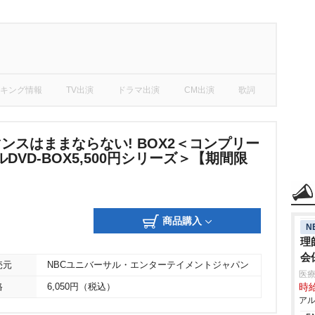
キング情報
TV出演
ドラマ出演
CM出演
歌詞
ンスはままならない! BOX2＜コンプリー
DVD‐BOX5,500円シリーズ＞【期間限
商品購入
N
理
会
売元
NBCユニバーサル・エンターテイメントジャパン
医療
格
6,050円（税込）
時給
アル