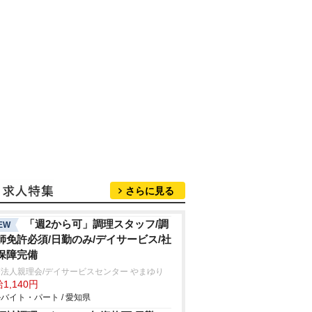
さらに見る
「週2から可」調理スタッフ/調
EW
師免許必須/日勤のみ/デイサービス/社
保障完備
法人親理会/デイサービスセンター やまゆり
1,140円
バイト・パート / 愛知県