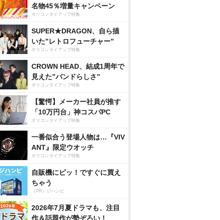
名物45％増量キャンペーン
オリコンタイアップ特集
SUPER★DRAGON、自ら描
いた”レトロフューチャー”
オリコンタイアップ特集
CROWN HEAD、結成1周年で
見えた”バンドらしさ”
オリコンタイアップ特集
【驚愕】メーカー社員が推す
「10万円台」神コスパPC
オリコンタイアップ特集
一番似合う登場人物は…『VIV
ANT』限定ウオッチ
オリコンタイアップ特集
自販機にピッ！ですぐに買え
ちゃう
（PR）ジハンピ
2026年7月夏ドラマも、注目
作＆話題作が勢ぞろい！