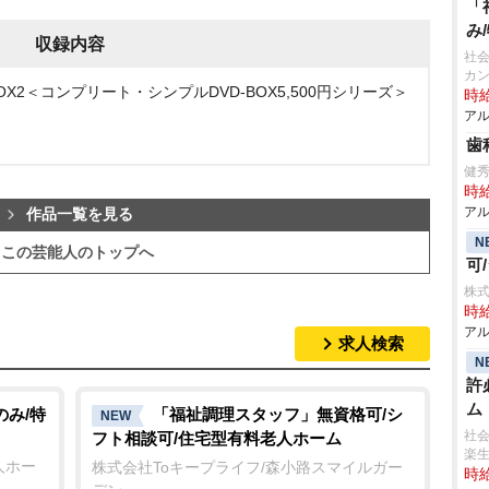
「
み
収録内容
社会
カ
OX2＜コンプリート・シンプルDVD‐BOX5,500円シリーズ＞
時給
アル
歯
健秀
時給
アル
作品一覧を見る
N
この芸能人のトップへ
可
株式
時給
アル
求人検索
N
許
ム
のみ/特
「福祉調理スタッフ」無資格可/シ
NEW
社会
フト相談可/住宅型有料老人ホーム
楽
人ホー
株式会社Toキープライフ/森小路スマイルガー
時給