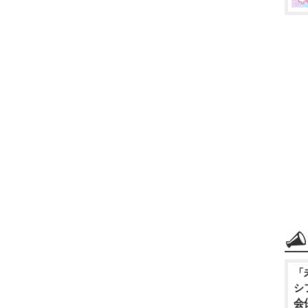
「
シ
会