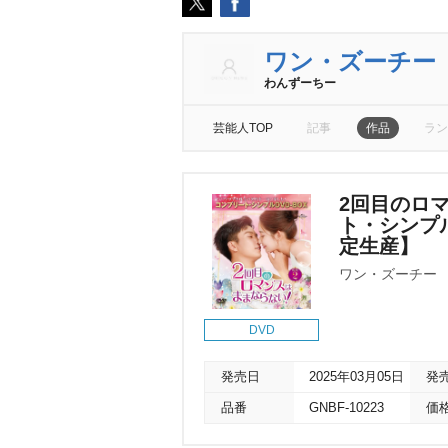
ワン・ズーチー
わんずーちー
芸能人TOP
記事
作品
ラン
2回目のロマ
ト・シンプル
定生産】
ワン・ズーチー
DVD
発売日
2025年03月05日
発
品番
GNBF-10223
価