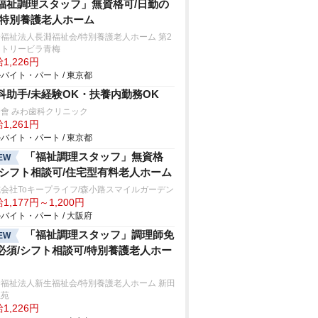
福祉調理スタッフ」無資格可/日勤の
/特別養護老人ホーム
福祉法人長淵福祉会/特別養護老人ホーム 第2
ントリービラ青梅
1,226円
バイト・パート / 東京都
科助手/未経験OK・扶養内勤務OK
會 みわ歯科クリニック
1,261円
バイト・パート / 東京都
「福祉調理スタッフ」無資格
EW
/シフト相談可/住宅型有料老人ホーム
会社Toキープライフ/森小路スマイルガーデン
1,177円～1,200円
バイト・パート / 大阪府
「福祉調理スタッフ」調理師免
EW
必須/シフト相談可/特別養護老人ホー
福祉法人新生福祉会/特別養護老人ホーム 新田
生苑
1,226円