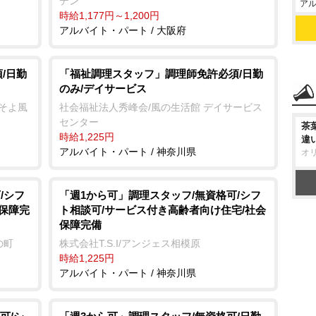
デン
アル
時給1,177円～1,200円
アルバイト・パート / 大阪府
/日勤
「福祉調理スタッフ」調理師免許必須/日勤
のみ/デイサービス
ーそよ風
社会福祉法人秀峰会/風の生活館 デイサービス
センター
茶
時給1,225円
違
アルバイト・パート / 神奈川県
オ
/シフ
「週1から可」調理スタッフ/無資格可/シフ
会保障完
ト相談可/サービス付き高齢者向け住宅/社会
保障完備
の町
株式会社T.S.I/アンジェス相模原
時給1,225円
アルバイト・パート / 神奈川県