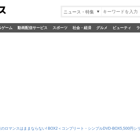
ニュース・特集
&ゲーム
動画配信サービス
スポーツ
社会・経済
グルメ
ビューティ
ラ
目のロマンスはままならない! BOX2＜コンプリート・シンプルDVD‐BOX5,500