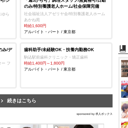
可/シ
「週3から可」調理スタッフ/無資格可/日勤
のみ/特別養護老人ホーム/社会保障完備
社会福祉法人アゼリヤ会/特別養護老人ホーム
スゆら
あかね苑
時給1,600円
アルバイト・パート / 東京都
のみ/デ
歯科助手/未経験OK・扶養内勤務OK
駒込駅前歯科クリニック・矯正歯科
ー フ
時給1,400円～1,800円
アルバイト・パート / 東京都
続きはこちら
sponsored by 求人ボックス