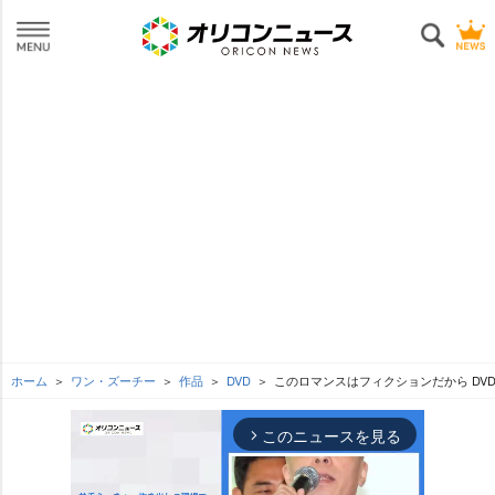
ホーム
ワン・ズーチー
作品
DVD
このロマンスはフィクションだから DVD-
このニュースを見る
arrow_forward_ios