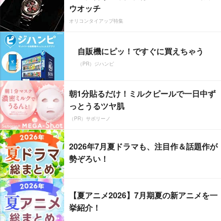
ウオッチ
オリコンタイアップ特集
自販機にピッ！ですぐに買えちゃう
（PR）ジハンピ
朝1分貼るだけ！ミルクピールで一日中ず
っとうるツヤ肌
（PR）サボリーノ
2026年7月夏ドラマも、注目作＆話題作が
勢ぞろい！
【夏アニメ2026】7月期夏の新アニメを一
挙紹介！