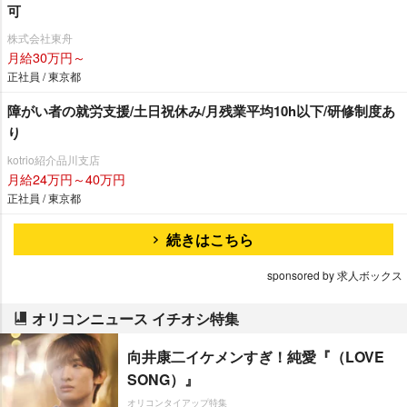
可
株式会社東舟
月給30万円～
正社員 / 東京都
障がい者の就労支援/土日祝休み/月残業平均10h以下/研修制度あ
り
kotrio紹介品川支店
月給24万円～40万円
正社員 / 東京都
続きはこちら
sponsored by 求人ボックス
オリコンニュース イチオシ特集
向井康二イケメンすぎ！純愛『（LOVE
SONG）』
オリコンタイアップ特集