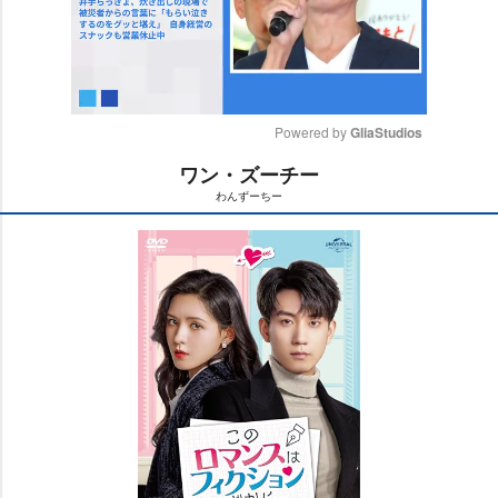
Powered by 
GliaStudios
ワン・ズーチー
M
わんずーちー
u
t
e