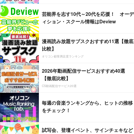
芸能界を志す10代～20代を応援！ オーデ
ィション・スクール情報はDeview
漫画読み放題サブスクおすすめ11選【徹底
比較】
オリコン顧客満足度ランキング
2026年動画配信サービスおすすめ40選
【徹底比較】
CS動画配信サービス20選
毎週の音楽ランキングから、ヒットの推移
をチェック！
試写会、登壇イベント、サインチェキなど