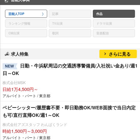
芸能人TOP
記事
作品
ランキング情報
TV出演
ドラマ出演
CM出演
歌詞
音楽配信
求人特集
さらに見る
日勤・牛浜駅周辺の交通誘導警備員/入社祝い金あり/週1
NEW
日～OK
株式会社MSK
日給1万4,500円～
アルバイト・パート / 東京都
ベビーシッター/履歴書不要・即日勤務OK/WEB面接で当日内定
も可/直行直帰OK/週1～OK
株式会社アズスタッフ わんぱくランド
時給1,500円～3,000円
アルバイト・パート / 東京都