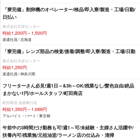
「寮完備」割卵機のオペレーター/検品/即入寮/製造・工場/日勤/
日払い
株式会社京栄センター
時給1,200円～1,500円
派遣社員 / 北海道
「寮完備」レンズ部品の検査/接着/調整/即入寮/製造・工場/日勤
株式会社京栄センター
時給1,250円
派遣社員 / 神奈川県
フリーターさん必見!週1日～&3h～OK/残業なし/髪色自由/絶品
まかない1円/ホールスタッフ/町田商店
町田商店 池袋東口店
時給1,350円～1,688円
アルバイト・パート / 東京都
午前中の3時間だけ勤務も可!週1～可/未経験・主婦さん活躍中/
扶養内可/残業無/元祖油堂/ラーメン店の仕込み・清掃