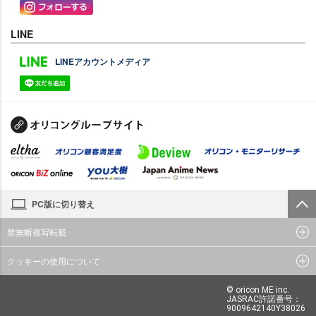
LINE
LINEアカウントメディア
PC版に切り替え
禁無断複写転載
クッキーの使用について
© oricon ME inc.
JASRAC許諾番号：
9009642140Y38026