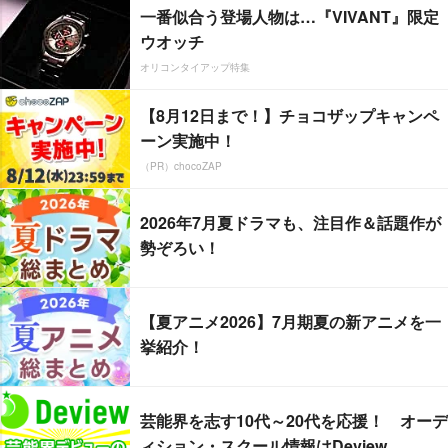
一番似合う登場人物は…『VIVANT』限定
ウオッチ
オリコンタイアップ特集
【8月12日まで！】チョコザップキャンペ
ーン実施中！
（PR）chocoZAP
2026年7月夏ドラマも、注目作＆話題作が
勢ぞろい！
【夏アニメ2026】7月期夏の新アニメを一
挙紹介！
芸能界を志す10代～20代を応援！ オーデ
ィション・スクール情報はDeview