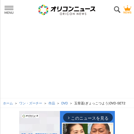
ホーム
ワン・ズーチー
作品
DVD
玉骨遥(ぎょっこつよう)DVD-SET2
このニュースを見る
arrow_forward_ios