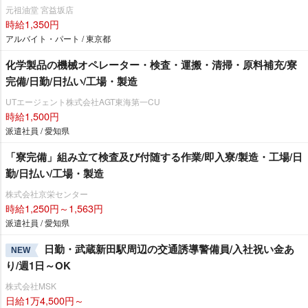
元祖油堂 宮益坂店
時給1,350円
アルバイト・パート / 東京都
化学製品の機械オペレーター・検査・運搬・清掃・原料補充/寮
完備/日勤/日払い/工場・製造
UTエージェント株式会社AGT東海第一CU
時給1,500円
派遣社員 / 愛知県
「寮完備」組み立て検査及び付随する作業/即入寮/製造・工場/日
勤/日払い/工場・製造
株式会社京栄センター
時給1,250円～1,563円
派遣社員 / 愛知県
日勤・武蔵新田駅周辺の交通誘導警備員/入社祝い金あ
NEW
り/週1日～OK
株式会社MSK
日給1万4,500円～