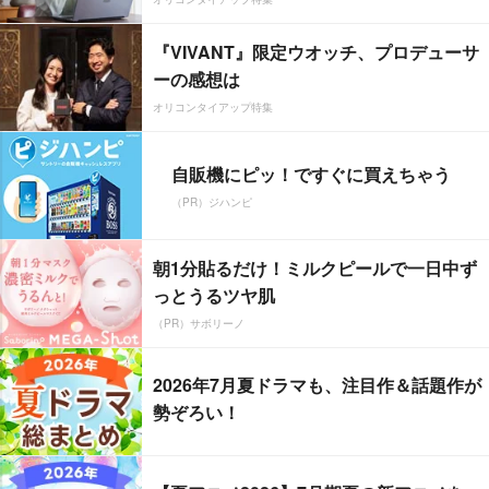
『VIVANT』限定ウオッチ、プロデューサ
ーの感想は
オリコンタイアップ特集
自販機にピッ！ですぐに買えちゃう
（PR）ジハンピ
朝1分貼るだけ！ミルクピールで一日中ず
っとうるツヤ肌
（PR）サボリーノ
2026年7月夏ドラマも、注目作＆話題作が
勢ぞろい！