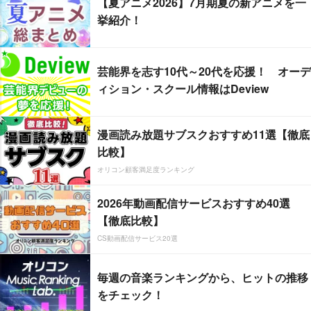
【夏アニメ2026】7月期夏の新アニメを一
挙紹介！
芸能界を志す10代～20代を応援！ オーデ
ィション・スクール情報はDeview
漫画読み放題サブスクおすすめ11選【徹底
比較】
オリコン顧客満足度ランキング
2026年動画配信サービスおすすめ40選
【徹底比較】
CS動画配信サービス20選
毎週の音楽ランキングから、ヒットの推移
をチェック！