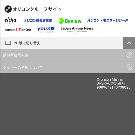
PC版に切り替え
禁無断複写転載
クッキーの使用について
© oricon ME inc.
JASRAC許諾番号：
9009642140Y38026