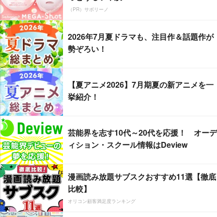
（PR）サボリーノ
2026年7月夏ドラマも、注目作＆話題作が
勢ぞろい！
【夏アニメ2026】7月期夏の新アニメを一
挙紹介！
芸能界を志す10代～20代を応援！ オーデ
ィション・スクール情報はDeview
漫画読み放題サブスクおすすめ11選【徹底
比較】
オリコン顧客満足度ランキング