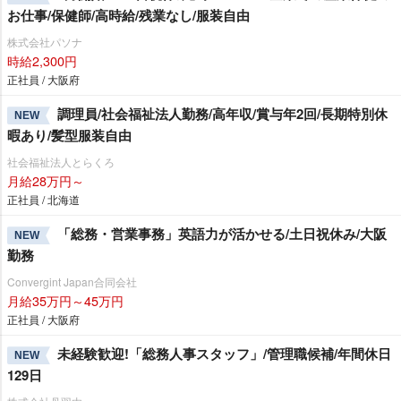
お仕事/保健師/高時給/残業なし/服装自由
株式会社パソナ
時給2,300円
正社員 / 大阪府
調理員/社会福祉法人勤務/高年収/賞与年2回/長期特別休
NEW
暇あり/髪型服装自由
社会福祉法人とらくろ
月給28万円～
正社員 / 北海道
「総務・営業事務」英語力が活かせる/土日祝休み/大阪
NEW
勤務
Convergint Japan合同会社
月給35万円～45万円
正社員 / 大阪府
未経験歓迎!「総務人事スタッフ」/管理職候補/年間休日
NEW
129日