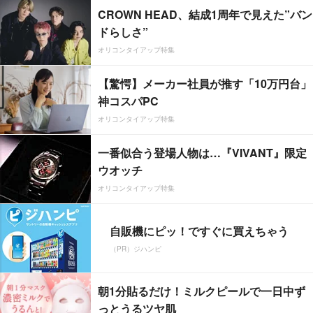
CROWN HEAD、結成1周年で見えた”バン
ドらしさ”
オリコンタイアップ特集
【驚愕】メーカー社員が推す「10万円台」
神コスパPC
オリコンタイアップ特集
一番似合う登場人物は…『VIVANT』限定
ウオッチ
オリコンタイアップ特集
自販機にピッ！ですぐに買えちゃう
（PR）ジハンピ
朝1分貼るだけ！ミルクピールで一日中ず
っとうるツヤ肌