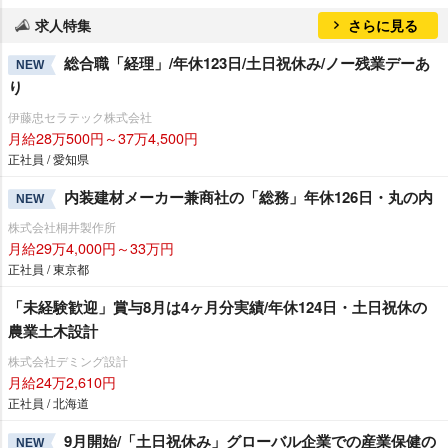
求人特集
さらに見る
総合職「経理」/年休123日/土日祝休み/ノー残業デーあ
NEW
り
伊藤忠セラテック株式会社
月給28万500円～37万4,500円
正社員 / 愛知県
内装建材メーカー兼商社の「総務」年休126日・丸の内
NEW
株式会社桐井製作所
月給29万4,000円～33万円
正社員 / 東京都
「未経験歓迎」賞与8月は4ヶ月分実績/年休124日・土日祝休の
農業土木設計
株式会社デミング設計
月給24万2,610円
正社員 / 北海道
9月開始/「土日祝休み」グローバル企業での産業保健の
NEW